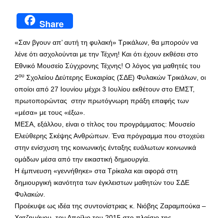
Share
«Σαν βγουν απ’ αυτή τη φυλακή» Τρικάλων, θα μπορούν να
λένε ότι ασχολούνται με την Τέχνη! Και ότι έχουν εκθέσει στο
Εθνικό Μουσείο Σύγχρονης Τέχνης! Ο λόγος για μαθητές του
ου
2
Σχολείου Δεύτερης Ευκαιρίας (ΣΔΕ) Φυλακών Τρικάλων, οι
οποίοι από 27 Ιουνίου μέχρι 3 Ιουλίου εκθέτουν στο ΕΜΣΤ,
πρωτοπορώντας στην πρωτόγνωρη πράξη επαφής των
«μέσα» με τους «έξω».
ΜΕΣΑ, εξάλλου, είναι ο τίτλος του προγράμματος: Μουσείο
Ελεύθερης Σκέψης Ανθρώπων. Ένα πρόγραμμα που στοχεύει
στην ενίσχυση της κοινωνικής ένταξης ευάλωτων κοινωνικά
ομάδων μέσα από την εικαστική δημιουργία.
Η έμπνευση «γεννήθηκε» στα Τρίκαλα και αφορά στη
δημιουργική ικανότητα των έγκλειστων μαθητών του ΣΔΕ
Φυλακών.
Προέκυψε ως ιδέα της συντονίστριας κ. Νιόβης Ζαραμπούκα –
Χατζημάνου, τον Απρίλιο του 2015 στο πλαίσιο της