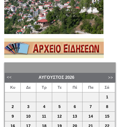
ΑΎΓΟΥΣΤΟΣ
2026
Κυ
Δε
Τρ
Τε
Πέ
Πα
Σά
1
2
3
4
5
6
7
8
9
10
11
12
13
14
15
16
17
18
19
20
21
22