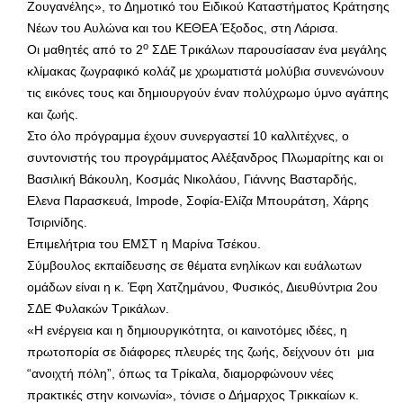
Ζουγανέλης», το Δημοτικό του Ειδικού Καταστήματος Κράτησης
Νέων του Αυλώνα και του ΚΕΘΕΑ Έξοδος, στη Λάρισα.
ο
Οι μαθητές από το 2
ΣΔΕ Τρικάλων παρουσίασαν ένα μεγάλης
κλίμακας ζωγραφικό κολάζ με χρωματιστά μολύβια συνενώνουν
τις εικόνες τους και δημιουργούν έναν πολύχρωμο ύμνο αγάπης
και ζωής.
Στο όλο πρόγραμμα έχουν συνεργαστεί 10 καλλιτέχνες, ο
συντονιστής του προγράμματος Αλέξανδρος Πλωμαρίτης και οι
Βασιλική Βάκουλη, Κοσμάς Νικολάου, Γιάννης Βασταρδής,
Ελενα Παρασκευά, Impode, Σοφία-Ελίζα Μπουράτση, Χάρης
Τσιρινίδης.
Επιμελήτρια του ΕΜΣΤ η Μαρίνα Τσέκου.
Σύμβουλος εκπαίδευσης σε θέματα ενηλίκων και ευάλωτων
ομάδων είναι η κ. Έφη Χατζημάνου, Φυσικός, Διευθύντρια 2ου
ΣΔΕ Φυλακών Τρικάλων.
«Η ενέργεια και η δημιουργικότητα, οι καινοτόμες ιδέες, η
πρωτοπορία σε διάφορες πλευρές της ζωής, δείχνουν ότι μια
“ανοιχτή πόλη”, όπως τα Τρίκαλα, διαμορφώνουν νέες
πρακτικές στην κοινωνία», τόνισε ο Δήμαρχος Τρικκαίων κ.