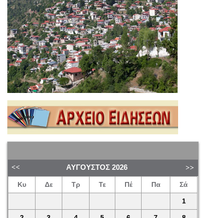
ΑΎΓΟΥΣΤΟΣ
2026
Κυ
Δε
Τρ
Τε
Πέ
Πα
Σά
1
2
3
4
5
6
7
8