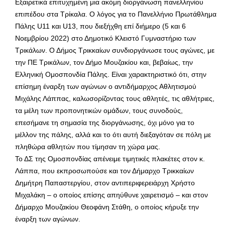
Εξαιρετικά επιτυχημένη μια ακόμη διοργάνωση πανελληνίου
επιπέδου στα Τρίκαλα. Ο λόγος για το Πανελλήνιο Πρωτάθλημα
Πάλης U11 και U13, που διεξήχθη επί διήμερο (5 και 6
Νοεμβρίου 2022) στο Δημοτικό Κλειστό Γυμναστήριο των
Τρικάλων. Ο Δήμος Τρικκαίων συνδιοργάνωσε τους αγώνες, με
την ΠΕ Τρικάλων, τον Δήμο Μουζακίου και, βεβαίως, την
Ελληνική Ομοσπονδία Πάλης. Είναι χαρακτηριστικό ότι, στην
επίσημη έναρξη των αγώνων ο αντιδήμαρχος Αθλητισμού
Μιχάλης Λάππας, καλωσορίζοντας τους αθλητές, τις αθλήτριες,
τα μέλη των προπονητικών ομάδων, τους συνοδούς,
επεσήμανε τη σημασία της διοργάνωσης, όχι μόνο για το
μέλλον της πάλης, αλλά και το ότι αυτή διεξαγόταν σε πόλη με
πληθώρα αθλητών που τίμησαν τη χώρα μας.
Το ΔΣ της Ομοσπονδίας απένειμε τιμητικές πλακέτες στον κ.
Λάππα, που εκπροσωπούσε και τον Δήμαρχο Τρικκαίων
Δημήτρη Παπαστεργίου, στον αντιπεριφερειάρχη Χρήστο
Μιχαλάκη – ο οποίος επίσης απηύθυνε χαιρετισμό – και στον
Δήμαρχο Μουζακίου Θεοφάνη Στάθη, ο οποίος κήρυξε την
έναρξη των αγώνων.