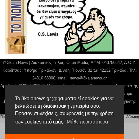
© 3kala News | Διακριτικός Τίτλος: Orion Media, ΑΦΜ: 043750542, Δ.Ο.Υ:
Καρδίτσας, Υπο/μα Τρικάλων, Δ/νση: Τιουσόν 31 τ.κ 42132 Τρίκαλα, Τηλ:
24310 63300, email:
news@3kalanews.gr
Αρ. Γεμή: 018804431000, Νόμιμος Εκπρόσωπος, Ιδιοκτήτης και Διαχειριστής:
Παναγιώτης Φιλίππου, Διευθύντρια: Γιαννουσά Βασιλική, Διευθύντιρα
Το 3kalanews.gr χρησιμοποιεί cookies για να
Σύνταξης: Μπαλαμπάνη Βασιλική. Δικαιούχος domain name Παναγιώτης
βελτιώσει τη διαδικτυακή εμπειρία σου.
Φιλίππου
Εφόσον συνεχίσεις, συμφωνείς με την χρήση
Πολιτική απορρήτου
|
Αίτηση Διαχείρισης Προσωπικών Δεδομένων
|
Όροι χρήσης
| |
Δήλωση
Συμμόρφωσης
των cookies από εμάς.
Μάθε περισσότερα