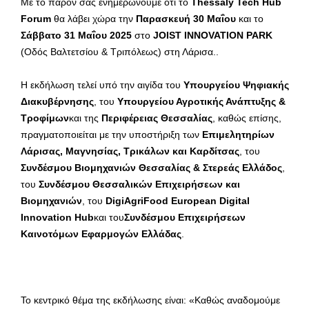
Με το παρόν σας ενημερώνουμε ότι το
Thessaly Tech
Hub
Forum
θα λάβει χώρα την
Παρασκευή 30 Μαΐου
και το
Σάββατο 31 Μαΐου 2025
στο
JOIST INNOVATION PARK
(Οδός Βαλτετσίου & Τριπόλεως) στη Λάρισα..
Η εκδήλωση τελεί υπό την αιγίδα του
Υπουργείου Ψηφιακής
Διακυβέρνησης
, του
Υπουργείου Αγροτικής Ανάπτυξης &
Τροφίμων
και της
Περιφέρειας Θεσσαλίας
, καθώς επίσης,
πραγματοποιείται με την υποστήριξη των
Επιμελητηρίων
Λάρισας, Μαγνησίας, Τρικάλων και Καρδίτσας
, του
Συνδέσμου Βιομηχανιών Θεσσαλίας & Στερεάς Ελλάδος
,
του
Συνδέσμου Θεσσαλικών Επιχειρήσεων και
Βιομηχανιών
, του
DigiAgriFood European Digital
Innovation Hub
και του
Συνδέσμου Επιχειρήσεων
Καινοτόμων Εφαρμογών Ελλάδας
.
Το κεντρικό θέμα της εκδήλωσης είναι: «Καθώς αναδομούμε