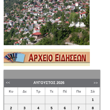
ΑΎΓΟΥΣΤΟΣ
2026
Κυ
Δε
Τρ
Τε
Πέ
Πα
Σά
1
2
3
4
5
6
7
8