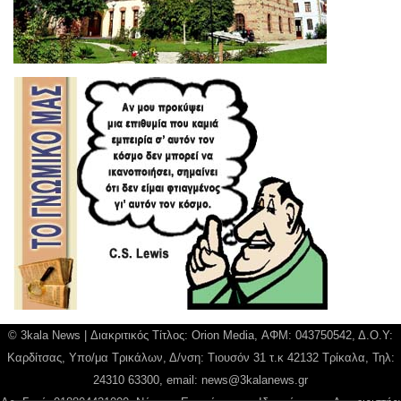
© 3kala News | Διακριτικός Τίτλος: Orion Media, ΑΦΜ: 043750542, Δ.Ο.Υ:
Καρδίτσας, Υπο/μα Τρικάλων, Δ/νση: Τιουσόν 31 τ.κ 42132 Τρίκαλα, Τηλ:
24310 63300, email:
news@3kalanews.gr