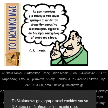
© 3kala News | Διακριτικός Τίτλος: Orion Media, ΑΦΜ: 043750542, Δ.Ο.Υ:
Καρδίτσας, Υπο/μα Τρικάλων, Δ/νση: Τιουσόν 31 τ.κ 42132 Τρίκαλα, Τηλ:
24310 63300, email:
news@3kalanews.gr
Αρ. Γεμή: 018804431000, Νόμιμος Εκπρόσωπος, Ιδιοκτήτης και Διαχειριστής:
Παναγιώτης Φιλίππου, Διευθύντρια: Γιαννουσά Βασιλική, Διευθύντιρα
Το 3kalanews.gr χρησιμοποιεί cookies για να
Σύνταξης: Μπαλαμπάνη Βασιλική. Δικαιούχος domain name Παναγιώτης
βελτιώσει τη διαδικτυακή εμπειρία σου.