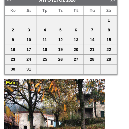
ΑΎΓΟΥΣΤΟΣ
2026
Κυ
Δε
Τρ
Τε
Πέ
Πα
Σά
1
2
3
4
5
6
7
8
9
10
11
12
13
14
15
16
17
18
19
20
21
22
23
24
25
26
27
28
29
30
31