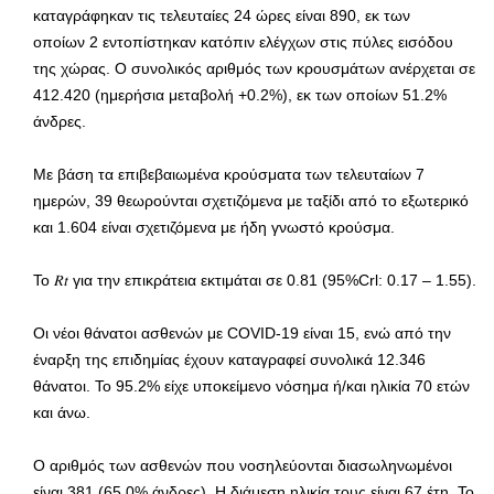
καταγράφηκαν τις τελευταίες 24 ώρες είναι 890, εκ των
οποίων 2 εντοπίστηκαν κατόπιν ελέγχων στις πύλες εισόδου
της χώρας. Ο συνολικός αριθμός των κρουσμάτων ανέρχεται σε
412.420 (ημερήσια μεταβολή +0.2%), εκ των οποίων 51.2%
άνδρες.
Με βάση τα επιβεβαιωμένα κρούσματα των τελευταίων 7
ημερών, 39 θεωρούνται σχετιζόμενα με ταξίδι από το εξωτερικό
και 1.604 είναι σχετιζόμενα με ήδη γνωστό κρούσμα.
To 𝑅𝑡 για την επικράτεια εκτιμάται σε 0.81 (95%Crl: 0.17 – 1.55).
Οι νέοι θάνατοι ασθενών με COVID-19 είναι 15, ενώ από την
έναρξη της επιδημίας έχουν καταγραφεί συνολικά 12.346
θάνατοι. Το 95.2% είχε υποκείμενο νόσημα ή/και ηλικία 70 ετών
και άνω.
Ο αριθμός των ασθενών που νοσηλεύονται διασωληνωμένοι
είναι 381 (65.0% άνδρες). Η διάμεση ηλικία τους είναι 67 έτη. To