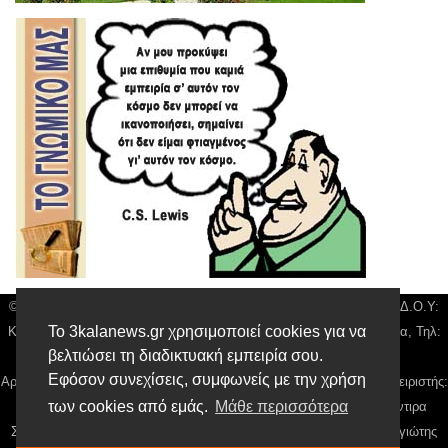
© 3kala News | Διακριτικός Τίτλος: Orion Media, ΑΦΜ: 043750542, Δ.Ο.Υ:
Το 3kalanews.gr χρησιμοποιεί cookies για να
Καρδίτσας, Υπο/μα Τρικάλων, Δ/νση: Τιουσόν 31 τ.κ 42132 Τρίκαλα, Τηλ:
βελτιώσει τη διαδικτυακή εμπειρία σου.
24310 63300, email:
news@3kalanews.gr
Εφόσον συνεχίσεις, συμφωνείς με την χρήση
Αρ. Γεμή: 018804431000, Νόμιμος Εκπρόσωπος, Ιδιοκτήτης και Διαχειριστής:
των cookies από εμάς.
Μάθε περισσότερα
Παναγιώτης Φιλίππου, Διευθύντρια: Γιαννουσά Βασιλική, Διευθύντιρα
Σύνταξης: Μπαλαμπάνη Βασιλική. Δικαιούχος domain name Παναγιώτης