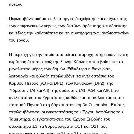
αυτών.
Περιλαμβάνει ακόμα τις λειτουργίες διαχείρισης και διοχέτευσης
των επιφανειακών νερών, των δικτύων άρδευσης και ύδρευσης
και τέλος την καθαριότητα και τη συντήρηση των αντλιοστασίων
του έργου.
Η περιοχή για την οποία απαιτείται η παροχή υπηρεσιών είναι η
ευρύτερη έκταση πέριξ της λίμνης Κάρλας όπου βρίσκεται το
μεγαλύτερο μέρος των δομών. Ειδικότερα η διαχείριση,
λειτουργία και φύλαξη περιλαμβάνει τα αντλιοστάσια του
Κόμβου Πέτρας (Α0 και DP1), των Καναλίων (DP2), της
Ύδρευσης (ΑΙ και ΑΙΙ), της άρδευσης (Α1, ΑΔ4 και ΑΔ6), το
αντλιοστάσιο του Υγροτόπου, καθώς και το αντλιοστάσιο του
ποταμού Πηνειού στη Λάρισα στον κόμβο Συκουρίου. Επίσης
περιλαμβάνονται οι εγκαταστάσεις του Έργου Ασφάλειας του
Ταμιευτήρα, οι εγκαταστάσεις του Έργου Εκβολής του
συλλεκτήρα Σ3, τα θυροφράγματα Θ1Τ και Θ2Τ των
αποστραγγιστικών τάφρων 1Τ και 2Τ αντίστοιχα, το