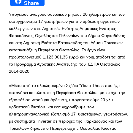
Share
Υπόγειους αγωγούς συνολικού μήκους 20 χιλιομέτρων και τον
εκσυγχρονισμό 17 γεωτρήσεων για την άρδευση αγροτικών
καλλιεργειών στις Δημοτικές Ενότητες Δημοτικές Ενότητες
Φαρκαδόνας, Οιχαλίας και Πελινναίων του Δήμου Φαρκαδόνας
και στη Δημοτική Ενότητα Εστιαιώτιδας του Δήμου Τρικκαίων
κατασκευάζει η Περιφέρεια Θεσσαλίας. Το έργο είναι
προϋπολογισμού 1.123.901,35 ευρώ και χρηματοδοτείται από
το Πρόγραμμα Αγροτικής Ανάπτυξης του ΕΣΠΑ Θεσσαλίας
2014-2020.
«Μέσα από το ολοκληρωμένο Σχέδιο Ύδωρ.Thess που έχει
εκπονήσει και υλοποιεί η Περιφέρεια Θεσσαλίας, με στόχο την
εξασφάλιση νερού για άρδευση, υπογειοποιούμε 20 χλμ
αρδευτικού δικτύου και εκσυγχρονίζουμε τον
ηλεκτρομηχανολογικό εξοπλισμό 17 υφιστάμενων γεωτρήσεων,
με συστήματα inverter σε περιοχές της Φαρκαδόνας και των
Τρικάλων» δηλώνει ο Περιφερειάρχης Θεσσαλίας Κώστας