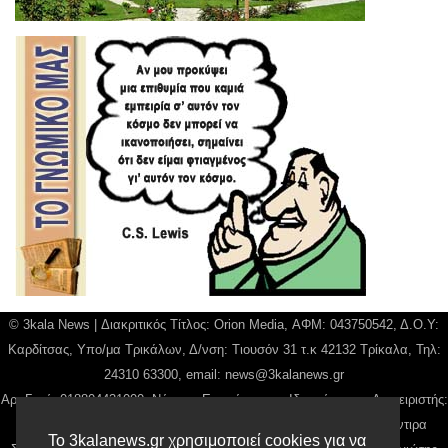
© 3kala News | Διακριτικός Τίτλος: Orion Media, ΑΦΜ: 043750542, Δ.Ο.Υ:
Καρδίτσας, Υπο/μα Τρικάλων, Δ/νση: Τιουσόν 31 τ.κ 42132 Τρίκαλα, Τηλ:
24310 63300, email:
news@3kalanews.gr
Αρ. Γεμή: 018804431000, Νόμιμος Εκπρόσωπος, Ιδιοκτήτης και Διαχειριστής:
Παναγιώτης Φιλίππου, Διευθύντρια: Γιαννουσά Βασιλική, Διευθύντιρα
Το 3kalanews.gr χρησιμοποιεί cookies για να