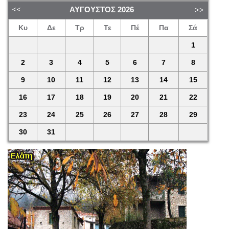
ΑΎΓΟΥΣΤΟΣ
2026
Κυ
Δε
Τρ
Τε
Πέ
Πα
Σά
1
2
3
4
5
6
7
8
9
10
11
12
13
14
15
16
17
18
19
20
21
22
23
24
25
26
27
28
29
30
31