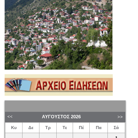
ΑΎΓΟΥΣΤΟΣ
2026
Κυ
Δε
Τρ
Τε
Πέ
Πα
Σά