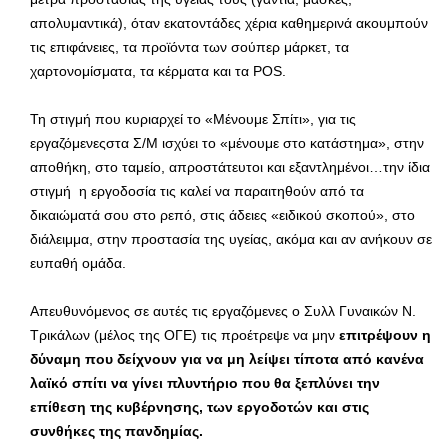
απολυμαντικά), όταν εκατοντάδες χέρια καθημερινά ακουμπούν
τις επιφάνειες, τα προϊόντα των σούπερ μάρκετ, τα
χαρτονομίσματα, τα κέρματα και τα POS.
Τη στιγμή που κυριαρχεί το «Μένουμε Σπίτι», για τις
εργαζόμενεςστα Σ/Μ ισχύει το «μένουμε στο κατάστημα», στην
αποθήκη, στο ταμείο, απροστάτευτοι και εξαντλημένοι…την ίδια
στιγμή η εργοδοσία τις καλεί να παραιτηθούν από τα
δικαιώματά σου στο ρεπό, στις άδειες «ειδικού σκοπού», στο
διάλειμμα, στην προστασία της υγείας, ακόμα και αν ανήκουν σε
ευπαθή ομάδα.
Απευθυνόμενος σε αυτές τις εργαζόμενες ο Συλλ Γυναικών Ν.
Τρικάλων (μέλος της ΟΓΕ) τις προέτρεψε να μην
επιτρέψουν η
δύναμη που δείχνουν για να μη λείψει τίποτα από κανένα
λαϊκό σπίτι να γίνει πλυντήριο που θα ξεπλύνει την
επίθεση της κυβέρνησης, των εργοδοτών και στις
συνθήκες της πανδημίας.