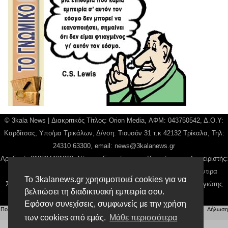
© 3kala News | Διακριτικός Τίτλος: Orion Media, ΑΦΜ: 043750542, Δ.Ο.Υ:
Καρδίτσας, Υπο/μα Τρικάλων, Δ/νση: Τιουσόν 31 τ.κ 42132 Τρίκαλα, Τηλ:
24310 63300, email:
news@3kalanews.gr
Αρ. Γεμή: 018804431000, Νόμιμος Εκπρόσωπος, Ιδιοκτήτης και Διαχειριστής:
Παναγιώτης Φιλίππου, Διευθύντρια: Γιαννουσά Βασιλική, Διευθύντιρα
Το 3kalanews.gr χρησιμοποιεί cookies για να
Σύνταξης: Μπαλαμπάνη Βασιλική. Δικαιούχος domain name Παναγιώτης
βελτιώσει τη διαδικτυακή εμπειρία σου.
Φιλίππου
Εφόσον συνεχίσεις, συμφωνείς με την χρήση
Πολιτική απορρήτου
|
Αίτηση Διαχείρισης Προσωπικών Δεδομένων
|
Όροι χρήσης
| |
Δήλωση
Συμμόρφωσης
των cookies από εμάς.
Μάθε περισσότερα