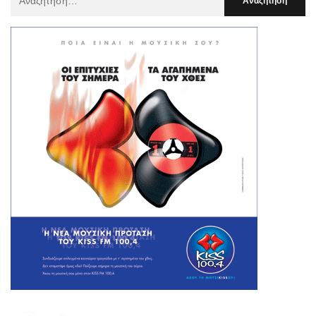
Για
: