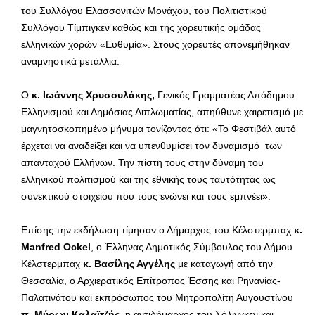
του Συλλόγου Ελασσονιτών Μονάχου, του Πολιτιστικού
Συλλόγου Τίμπιγκεν καθώς και της χορευτικής ομάδας
ελληνικών χορών «Ευθυμία». Στους χορευτές απονεμήθηκαν
αναμνηστικά μετάλλια.
Ο
κ. Ιωάννης Χρυσουλάκης,
Γενικός Γραμματέας Απόδημου
Ελληνισμού και Δημόσιας Διπλωματίας, απηύθυνε χαιρετισμό με
μαγνητοσκοπημένο μήνυμα τονίζοντας ότι: «Το Φεστιβάλ αυτό
έρχεται να αναδείξει και να υπενθυμίσει τον δυναμισμό των
απανταχού Ελλήνων. Την πίστη τους στην δύναμη του
ελληνικού πολιτισμού και της εθνικής τους ταυτότητας ως
συνεκτικού στοιχείου που τους ενώνει και τους εμπνέει».
Επίσης την εκδήλωση τίμησαν ο Δήμαρχος του Κέλστερμπαχ
κ.
Manfred
Ockel
, ο Έλληνας Δημοτικός Σύμβουλος του Δήμου
Κέλστερμπαχ
κ. Βασίλης Αγγέλης
με καταγωγή από την
Θεσσαλία, ο Αρχιερατικός Επίτροπος Έσσης και Ρηνανίας-
Παλατινάτου και εκπρόσωπος του Μητροπολίτη Αυγουστίνου
π. Μύρων
Καλαϊτζής
, η αντιδήμαρχος του Σόλινγκεν και