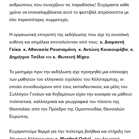
ανθρώπους που συνεχίζουν τις παραδόσεις! Ευχόμαστε κάθε
χρόνο να επαναλαμβάνεται αυτό το φεστιβάλ απρόσκοπτα με
όλο περισσότερες συμμετοχές.
Η οργανωτική επιτροπή της εκδήλωσης που είχε τη συνολική
ευθύνη και επιμέλεια αποτελούνταν από τους:
κ. Διαμαντή
Γκίκα
,
κ. Αθανασία Ρουσιαμάνη
,
κ. Αντώνη Κουκουράβα
,
κ.
Δημήτριο Τσέλιο
και
κ. Φωτεινή Μίχου
.
Το μεσημέρι πριν την εκδήλωση είχε προηγηθεί μια επίσκεψη
των μαθητών του ελληνικού σχολείου του Κέλστερμπαχ, οι
οποίοι συνοδευόμενοι από τους εκπαιδευτικούς και μέλη του
Συλλόγου Γονέων και Κηδεμόνων είχαν την ευκαιρία να μάθουν
πολιτιστικά, καλλιτεχνικά και γεωγραφικά τον πλούτο της
Θεσσαλίας από τον Πρόεδρο της Ομοσπονδίας Θεσσαλών
Ευρώπης.
Ευχαριστούμε θερμά για την πολύτιμη βοήθεια και στήριξη τον
Δήμαρχο Κέλστερμπαχ
κ. Manfred Ockel,
τον Δημοτικό