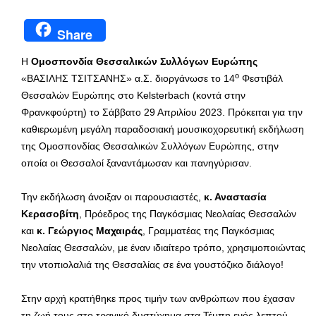
Share
Η
Ομοσπονδία Θεσσαλικών Συλλόγων Ευρώπης
ο
«ΒΑΣΙΛΗΣ ΤΣΙΤΣΑΝΗΣ» α.Σ. διοργάνωσε το 14
Φεστιβάλ
Θεσσαλών Ευρώπης στο Kelsterbach (κοντά στην
Φρανκφούρτη) το Σάββατο 29 Απριλίου 2023. Πρόκειται για την
καθιερωμένη μεγάλη παραδοσιακή μουσικοχορευτική εκδήλωση
της Ομοσπονδίας Θεσσαλικών Συλλόγων Ευρώπης, στην
οποία οι Θεσσαλοί ξαναντάμωσαν και πανηγύρισαν.
Την εκδήλωση άνοιξαν οι παρουσιαστές,
κ. Αναστασία
Κερασοβίτη
, Πρόεδρος της Παγκόσμιας Νεολαίας Θεσσαλών
και
κ. Γεώργιος Μαχαιράς
, Γραμματέας της Παγκόσμιας
Νεολαίας Θεσσαλών, με έναν ιδιαίτερο τρόπο, χρησιμοποιώντας
την ντοπιολαλιά της Θεσσαλίας σε ένα γουστόζικο διάλογο!
Στην αρχή κρατήθηκε προς τιμήν των ανθρώπων που έχασαν
τη ζωή τους στο τραγικό δυστύχημα στα Τέμπη ενός λεπτού