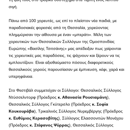
σιγή.
Πάνω από 100 χορευτές, ως επί το πλείστον νέα παιδιά, με
παραδοσιακές φορεσιές από τη Θεσσαλία, χορεύοντας
πλημμύρισαν την αίθουσα με έναν «μπεράτι». Μέλη των
χορευτικών των Θεσσαλικών Συλλόγων της Ομοσπονδίας
Ευρώπης «Βασίλης Τσιτσάνης» μας απέδειξαν πως χαίρονται
τις χορευτικές μας παραδόσεις, τις ψάχνουν και ξέρουν να τις
εμπλουτίζουν. Είναι αξιοθαύμαστο πόσους διαφορετικούς
θεσσαλικούς χορούς παρουσίασαν με έμπνευση, κέφι, χαρά και
υπερηφάνεια.
Στο Φεστιβάλ συμμετείχαν οι Σύλλογοι: Θεσσαλικός Σύλλογος
Ντύσσελντορφ (Πρόεδρος
κ. Αθανασία Ρουσιαμάνη
),
Θεσσαλικός Σύλλογος Γκύτερσλο (Πρόεδρος
κ. Σοφία
Κουκουράβα
), Τρικαλινός Σύλλογος Νυρεμβέργης (Πρόεδρος
κ. Ευθύμιος Κερασοβίτης
), Σύλλογος Ελασσονιτών Μονάχου
(Πρόεδρος
κ. Στέφανος Ψύρρας
), Θεσσαλικός Σύλλογος