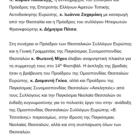
Πρόεδρος της Επιτροπής Ελλήνων Αιρετών Τοπικής
Αυτοδιοίκησης Ευρώπης,
κ. Ιωάννα Ζαχαράκη
με καταγωγή
από την Θεσσαλία και η Πρόεδρος του συλλόγου Ηπειρωτών
Φρανκφούρτης
κ. Δήμητρα Πέτσα
.
Στη συνέχεια οι Πρόεδροι των Θεσσαλικών Συλλόγων Ευρώπης
και η Γενική Γραμματέας της Παγκόσμιας Συνομοσπονδίας
Θεσσαλών
κ. Φωτεινή Μίχου
έλαβαν αναμνηστική πλακέτα για
ο
τη συμμετοχή τους στο 14
Φεστιβάλ. Η έκπληξη της βραδιάς
ήταν η βράβευση του Προέδρου της Ομοσπονδίας Θεσσαλών
Ευρώπης,
κ. Διαμαντή Γκίκα
, αλλά και Προέδρου της
Παγκόσμιας Συνομοσπονδίας Θεσσαλών «Ασκληπιός» από
τους Συλλόγους και την Παγκόσμια Νεολαία Θεσσαλών σε
ένδειξη ευγνωμοσύνης για το πολυετές έργο του στην ανάδειξη
της Ομοσπονδίας Θεσσαλικών Συλλόγων Ευρώπης «Β.
Τσιτσάνης» παγκοσμίως, στην ίδρυση της Παγκόσμιας
Νεολαίας Θεσσαλών, αλλά και στη συσπείρωση όλων των
Θεσσαλών.