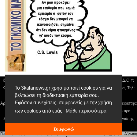
© 3kala News | Διακριτικός Τίτλος: Orion Media, ΑΦΜ: 043750542, Δ.Ο.Υ:
Το 3kalanews.gr χρησιμοποιεί cookies για να
Καρδίτσας, Υπο/μα Τρικάλων, Δ/νση: Τιουσόν 31 τ.κ 42132 Τρίκαλα, Τηλ:
βελτιώσει τη διαδικτυακή εμπειρία σου.
24310 63300, email:
news@3kalanews.gr
Εφόσον συνεχίσεις, συμφωνείς με την χρήση
Αρ. Γεμή: 018804431000, Νόμιμος Εκπρόσωπος, Ιδιοκτήτης και Διαχειριστής:
των cookies από εμάς.
Μάθε περισσότερα
Παναγιώτης Φιλίππου, Διευθύντρια: Γιαννουσά Βασιλική, Διευθύντιρα
Σύνταξης: Μπαλαμπάνη Βασιλική. Δικαιούχος domain name Παναγιώτης
Φιλίππου
Συμφωνώ
Πολιτική απορρήτου
|
Αίτηση Διαχείρισης Προσωπικών Δεδομένων
|
Όροι χρήσης
| |
Δήλωση