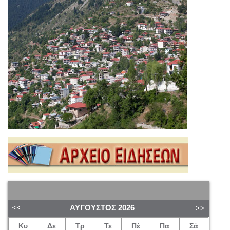
ΑΎΓΟΥΣΤΟΣ
2026
Κυ
Δε
Τρ
Τε
Πέ
Πα
Σά