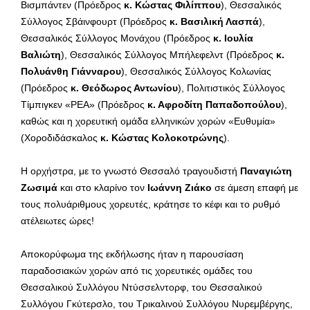
Βισμπάντεν (Πρόεδρος
κ. Κώστας Φιλίππου
), Θεσσαλικός
Σύλλογος Σβάινφουρτ (Πρόεδρος
κ. Βασιλική Λασπά
),
Θεσσαλικός Σύλλογος Μονάχου (Πρόεδρος
κ. Ιουλία
Βαλιώτη
), Θεσσαλικός Σύλλογος Μπήλεφελντ (Πρόεδρος
κ.
Πολυάνθη Γιάνναρου
), Θεσσαλικός Σύλλογος Κολωνίας
(Πρόεδρος
κ. Θεόδωρος Αντωνίου
), Πολιτιστικός Σύλλογος
Τίμπιγκεν «ΡΕΑ» (Πρόεδρος
κ. Αφροδίτη Παπαδοπούλου
),
καθώς και η χορευτική ομάδα ελληνικών χορών «Ευθυμία»
(Χοροδιδάσκαλος
κ. Κώστας Κολοκοτρώνης
).
Η ορχήστρα, με το γνωστό Θεσσαλό τραγουδιστή
Παναγιώτη
Ζωσιμά
και στο κλαρίνο τον
Ιωάννη Ζιάκ
o
σε άμεση επαφή με
τους πολυάριθμους χορευτές, κράτησε το κέφι και το ρυθμό
ατέλειωτες ώρες!
Αποκορύφωμα της εκδήλωσης ήταν η παρουσίαση
παραδοσιακών χορών από τις χορευτικές ομάδες του
Θεσσαλικού Συλλόγου Ντύσσελντορφ, του Θεσσαλικού
Συλλόγου Γκύτερσλο, του Τρικαλινού Συλλόγου Νυρεμβέργης,