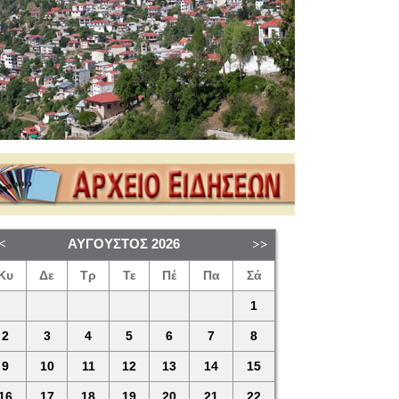
ΑΎΓΟΥΣΤΟΣ
2026
Κυ
Δε
Τρ
Τε
Πέ
Πα
Σά
1
2
3
4
5
6
7
8
9
10
11
12
13
14
15
16
17
18
19
20
21
22