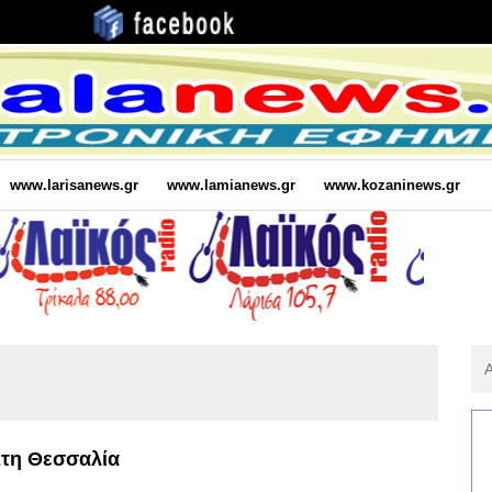
www.larisanews.gr
www.lamianews.gr
www.kozaninews.gr
Αν
Για
:
Στη Θεσσαλία