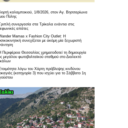
Γιορτή καλαμποκιού, 1/8/2026, στον Αγ. Βησσαρίωνα
μου Πύλης
Τριπλή συνεργασία στα Τρίκαλα ενάντια στις
λεφωνικές απάτες
Wander Mamas x Fashion City Outlet: Η
σικοκινητική συνεχίζεται με ακόμη μία ξεχωριστή
νάντηση
H Περιφέρεια Θεσσαλίας χρηματοδοτεί τη δημιουργία
ός μεγάλου φωτοβολταϊκού σταθμού στο Διαλεκτό
ικάλων
Ετοιμότητα λόγω του Χάρτη πρόβλεψης κινδύνου
καγιάς (κατηγορία 3) που ισχύει για το Σάββατο 1η
γούστου