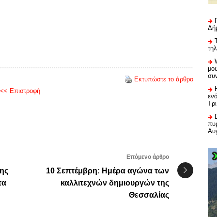
Δή
τη
μου
συ
Εκτυπώστε το άρθρο
<< Επιστροφή
εν
Τρ
πυρ
Αυ
Επόμενο άρθρο
ης
10 Σεπτέμβρη: Ημέρα αγώνα των
τα
καλλιτεχνών δημιουργών της
Θεσσαλίας