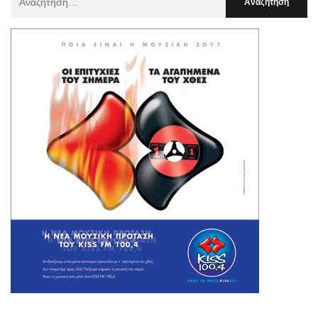
Για
: