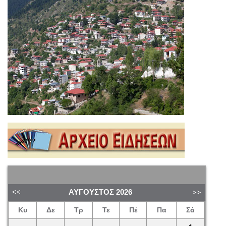
ΑΎΓΟΥΣΤΟΣ
2026
Κυ
Δε
Τρ
Τε
Πέ
Πα
Σά