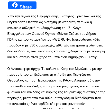
Share
Υπό την αιγίδα της Περιφερειακής Ενότητας Τρικάλων και της
Περιφέρειας Θεσσαλίας διεξήχθη με απόλυτη επιτυχία η
ανωτέρω αθλητική συνδιοργάνωση του Συλλόγου
Επαγγελματιών Ορεινού Όγκου «Ξένιος Ζεύς», του Δήμου
Πύλης και του καταστήματος «WE RUN», ξεπερνώντας κάθε
προσδοκία με 330 συμμετοχές, αθλητών και ερασιτεχνών, στις
δύο διαδρομές των εικοσιενός και οκτώ χιλιομέτρων με εκκίνηση
και τερματισμό στον χώρο του παλαιού Δημαρχείου Ελάτης.
Ο Αντιπεριφερειάρχης Τρικάλων κ. Χρήστος Μιχαλάκης με την
παρουσία του επιβεβαίωσε τη στήριξη της Περιφέρειας
Θεσσαλίας και του Περιφερειάρχη κ. Κώστα Αγοραστού στην
προσπάθεια ανάδειξης του ορεινού μας όγκου, του σπάνιου
φυσικού του κάλλους και κυρίως της τουριστικής ανάπτυξης της
περιοχής, μέσα από ένα άθλημα παγκόσμια διαδεδομένο που
τα τελευταία χρόνια κερδίζει έδαφος και φανατικούς