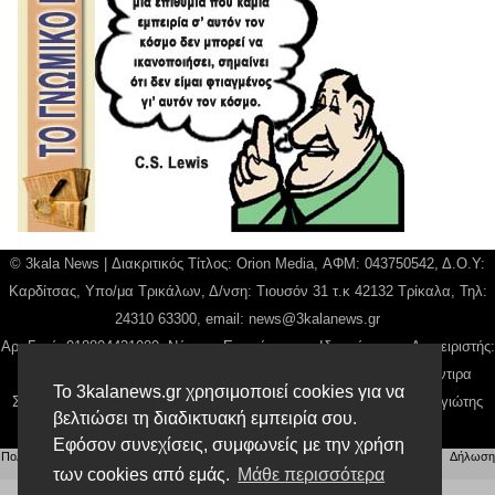
© 3kala News | Διακριτικός Τίτλος: Orion Media, ΑΦΜ: 043750542, Δ.Ο.Υ:
Καρδίτσας, Υπο/μα Τρικάλων, Δ/νση: Τιουσόν 31 τ.κ 42132 Τρίκαλα, Τηλ:
24310 63300, email:
news@3kalanews.gr
Αρ. Γεμή: 018804431000, Νόμιμος Εκπρόσωπος, Ιδιοκτήτης και Διαχειριστής:
Παναγιώτης Φιλίππου, Διευθύντρια: Γιαννουσά Βασιλική, Διευθύντιρα
Το 3kalanews.gr χρησιμοποιεί cookies για να
Σύνταξης: Μπαλαμπάνη Βασιλική. Δικαιούχος domain name Παναγιώτης
βελτιώσει τη διαδικτυακή εμπειρία σου.
Φιλίππου
Εφόσον συνεχίσεις, συμφωνείς με την χρήση
Πολιτική απορρήτου
|
Αίτηση Διαχείρισης Προσωπικών Δεδομένων
|
Όροι χρήσης
| |
Δήλωση
των cookies από εμάς.
Μάθε περισσότερα
Συμμόρφωσης