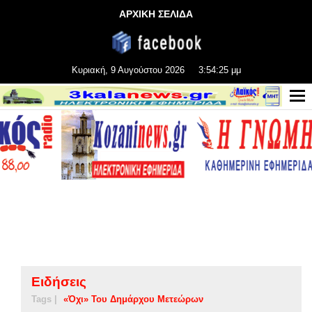
ΑΡΧΙΚΗ ΣΕΛΙΔΑ
Κυριακή, 9 Αυγούστου 2026
3:54:26 μμ
Ειδήσεις
Tags |
«Όχι» Του Δημάρχου Μετεώρων