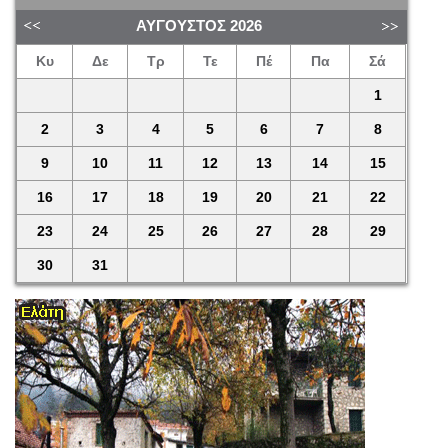
ΑΎΓΟΥΣΤΟΣ
2026
Κυ
Δε
Τρ
Τε
Πέ
Πα
Σά
1
2
3
4
5
6
7
8
9
10
11
12
13
14
15
16
17
18
19
20
21
22
23
24
25
26
27
28
29
30
31