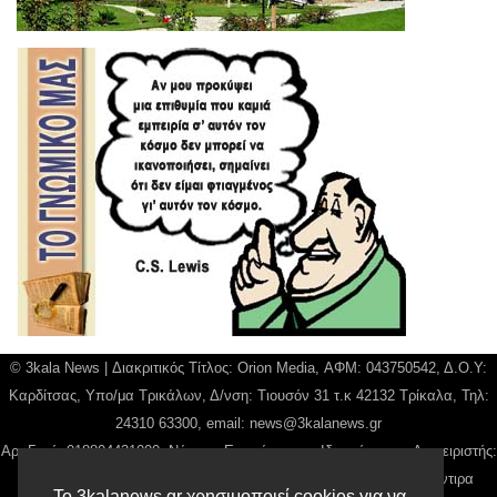
© 3kala News | Διακριτικός Τίτλος: Orion Media, ΑΦΜ: 043750542, Δ.Ο.Υ:
Καρδίτσας, Υπο/μα Τρικάλων, Δ/νση: Τιουσόν 31 τ.κ 42132 Τρίκαλα, Τηλ:
24310 63300, email:
news@3kalanews.gr
Αρ. Γεμή: 018804431000, Νόμιμος Εκπρόσωπος, Ιδιοκτήτης και Διαχειριστής:
Παναγιώτης Φιλίππου, Διευθύντρια: Γιαννουσά Βασιλική, Διευθύντιρα
Το 3kalanews.gr χρησιμοποιεί cookies για να