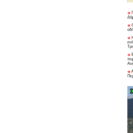
Δή
οδ
εν
Τρ
πυρ
Αυ
Πε