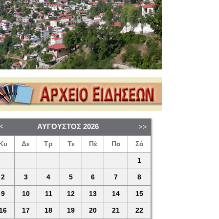
ΑΎΓΟΥΣΤΟΣ
2026
Κυ
Δε
Τρ
Τε
Πέ
Πα
Σά
1
2
3
4
5
6
7
8
9
10
11
12
13
14
15
16
17
18
19
20
21
22