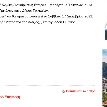
λληνική Αντικαρκινική Εταιρεία – παράρτημα Τρικάλων, η Ι.Μ.
Τρικάλων και ο Δήμος Τρικκαίων.
άσατε” και θα πραγματοποιηθεί το Σάββατο 17 Δεκεμβρίου 2022,
ης “Μητροπολίτης Αλέξιος,”, επί της οδού Οθωνος.
Εκτυπώστε το άρθρο
<< Επιστροφή