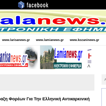
www.larisanews.gr
www.lamianews.gr
www.kozaninews.gr
Αν
Για
:
αξη Φορέων Για Την Ελληνική Αντικαρκινική