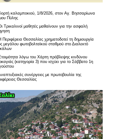
Γιορτή καλαμποκιού, 1/8/2026, στον Αγ. Βησσαρίωνα
μου Πύλης
Οι Τρικαλινοί μαθητές μαθαίνουν για την ασφαλή
ήγηση
H Περιφέρεια Θεσσαλίας χρηματοδοτεί τη δημιουργία
ός μεγάλου φωτοβολταϊκού σταθμού στο Διαλεκτό
ικάλων
Ετοιμότητα λόγω του Χάρτη πρόβλεψης κινδύνου
καγιάς (κατηγορία 3) που ισχύει για το Σάββατο 1η
γούστου
Αναπτυξιακές συνέργειες με πρωτοβουλία της
ριφέρειας Θεσσαλίας