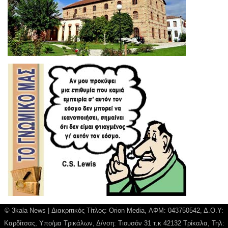
© 3kala News | Διακριτικός Τίτλος: Orion Media, ΑΦΜ: 043750542, Δ.Ο.Υ:
Καρδίτσας, Υπο/μα Τρικάλων, Δ/νση: Τιουσόν 31 τ.κ 42132 Τρίκαλα, Τηλ: