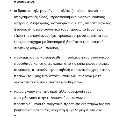
ατυχήματος
οι δράστες τηλεφωνούν σε πολίτες (κυρίως πρωινές και
απογευματινές ώρες), προσποιούμενοι νοσοκομειακούς
γιατρούς, δικηγόρους, αστυνομικούς κ.λπ., υποστηρίζοντας
ψευδώς ότι στενό συγγενικό τους πρόσωπο (συνήθως
τέκνο της οικογένειας) έχει προκαλέσει με υπαιτιότητά του
τροχαίο ατύχημα με θανάσιμο ή βαρύτατο τραυματισμό
συνήθως ανήλικου παιδιού,
προκειμένου να «αποφευχθεί» η φυλάκιση του συγγενικού
προσώπου και να απεμπλακεί από τις επικείμενες ποινικές
συνέπειες, απαιτούν την καταβολή σημαντικών χρηματικών
ποσών, το ύψος των οποίων ποικίλλει, ανάλογα με τη
δεκτικότητα και την ευπιστία των θυμάτων,
για να γίνουν πιο πειστικοί, άλλοι συνεργοί τους
παρεμβαίνουν στην τηλεφωνική επικοινωνία,
προσποιούμενοι το συγγενικό πρόσωπο εκλιπαρώντας για
βοήθεια και ασκώντας αφόρητη ψυχολογική πίεση στα