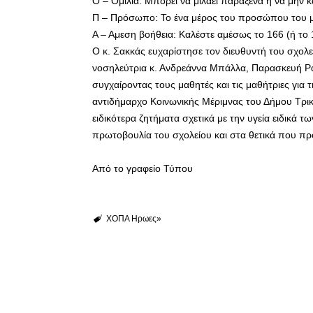
Ο – Ομιλία: Μπορεί να μιλάει παράξενα ή να μην κα
Π – Πρόσωπο: Το ένα μέρος του προσώπου του μ
Α – Αμεση βοήθεια: Καλέστε αμέσως το 166 (ή το 
Ο κ. Σακκάς ευχαρίστησε τον διευθυντή του σχολεί
νοσηλεύτρια κ. Ανδρεάννα Μπάλλα, Παρασκευή Ρ
συγχαίροντας τους μαθητές και τις μαθήτριες για 
αντιδήμαρχο Κοινωνικής Μέριμνας του Δήμου Τρικ
ειδικότερα ζητήματα σχετικά με την υγεία ειδικά
πρωτοβουλία του σχολείου και στα θετικά που προ
Από το γραφείο Τύπου
ΧΟΠΑ Ηρωες»