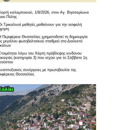
Γιορτή καλαμποκιού, 1/8/2026, στον Αγ. Βησσαρίωνα
μου Πύλης
Οι Τρικαλινοί μαθητές μαθαίνουν για την ασφαλή
ήγηση
H Περιφέρεια Θεσσαλίας χρηματοδοτεί τη δημιουργία
ός μεγάλου φωτοβολταϊκού σταθμού στο Διαλεκτό
ικάλων
Ετοιμότητα λόγω του Χάρτη πρόβλεψης κινδύνου
καγιάς (κατηγορία 3) που ισχύει για το Σάββατο 1η
γούστου
Αναπτυξιακές συνέργειες με πρωτοβουλία της
ριφέρειας Θεσσαλίας