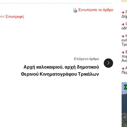
Εκτυπώστε το άρθρο
Δή
<< Επιστροφή
οδ
εν
Τρ
πυρ
Επόμενο άρθρο
Αυ
Αρχή καλοκαιριού, αρχή δημοτικού
Πε
Θερινού Κινηματογράφου Τρικάλων