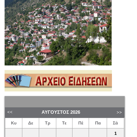
ΑΎΓΟΥΣΤΟΣ
2026
Κυ
Δε
Τρ
Τε
Πέ
Πα
Σά
1