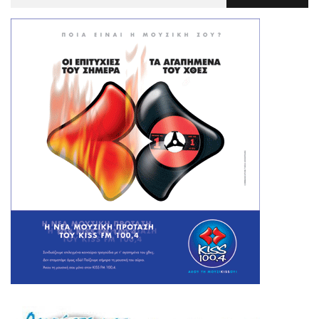
Για
: