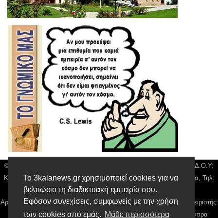
© 3kala News | Διακριτικός Τίτλος: Orion Media, ΑΦΜ: 043750542, Δ.Ο.Υ:
Το 3kalanews.gr χρησιμοποιεί cookies για να
Καρδίτσας, Υπο/μα Τρικάλων, Δ/νση: Τιουσόν 31 τ.κ 42132 Τρίκαλα, Τηλ:
βελτιώσει τη διαδικτυακή εμπειρία σου.
24310 63300, email:
news@3kalanews.gr
Εφόσον συνεχίσεις, συμφωνείς με την χρήση
Αρ. Γεμή: 018804431000, Νόμιμος Εκπρόσωπος, Ιδιοκτήτης και Διαχειριστής:
των cookies από εμάς.
Μάθε περισσότερα
Παναγιώτης Φιλίππου, Διευθύντρια: Γιαννουσά Βασιλική, Διευθύντιρα