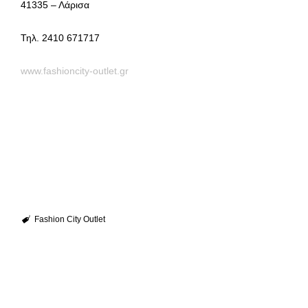
41335 – Λάρισα
Τηλ. 2410 671717
www.fashioncity-outlet.gr
Fashion City Outlet