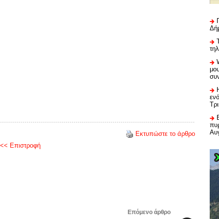
Δή
τη
μου
συ
εν
Τρ
πυρ
Αυ
Εκτυπώστε το άρθρο
<< Επιστροφή
Επόμενο άρθρο