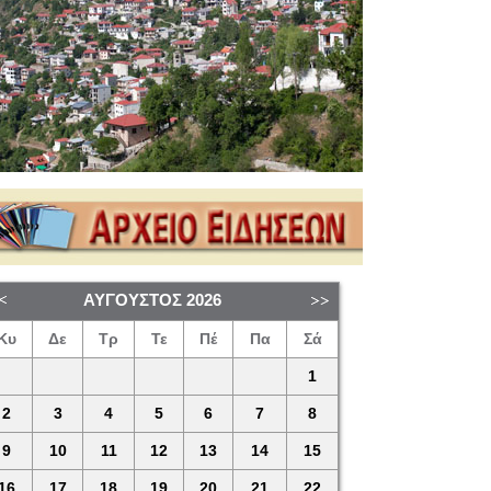
ΑΎΓΟΥΣΤΟΣ
2026
Κυ
Δε
Τρ
Τε
Πέ
Πα
Σά
1
2
3
4
5
6
7
8
9
10
11
12
13
14
15
16
17
18
19
20
21
22