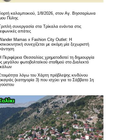
Γιορτή καλαμποκιού, 1/8/2026, στον Αγ. Βησσαρίωνα
μου Πύλης
Τριπλή συνεργασία στα Τρίκαλα ενάντια στις
λεφωνικές απάτες
Wander Mamas x Fashion City Outlet: Η
σικοκινητική συνεχίζεται με ακόμη μία ξεχωριστή
νάντηση
H Περιφέρεια Θεσσαλίας χρηματοδοτεί τη δημιουργία
ός μεγάλου φωτοβολταϊκού σταθμού στο Διαλεκτό
ικάλων
Ετοιμότητα λόγω του Χάρτη πρόβλεψης κινδύνου
καγιάς (κατηγορία 3) που ισχύει για το Σάββατο 1η
γούστου