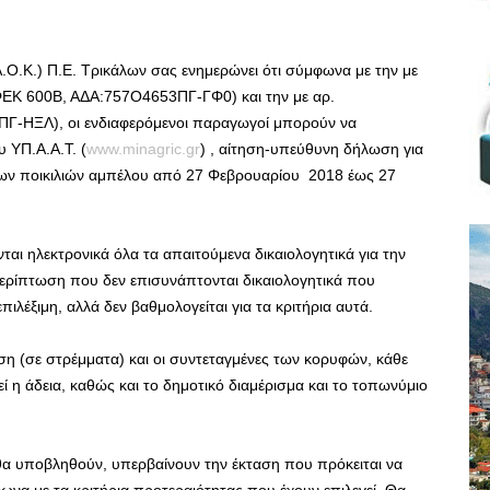
Α.Ο.Κ.) Π.Ε. Τρικάλων σας ενημερώνει ότι σύμφωνα με την με
ΕΚ 600Β, ΑΔΑ:757Ο4653ΠΓ-ΓΦ0) και την με αρ.
Γ-ΗΞΛ), οι ενδιαφερόμενοι παραγωγοί μπορούν να
 ΥΠ.Α.Α.Τ. (
www.minagric.gr
) , αίτηση-υπεύθυνη δήλωση για
μων ποικιλιών αμπέλου από 27 Φεβρουαρίου 2018 έως 27
ται ηλεκτρονικά όλα τα απαιτούμενα δικαιολογητικά για την
περίπτωση που δεν επισυνάπτονται δικαιολογητικά που
πιλέξιμη, αλλά δεν βαθμολογείται για τα κριτήρια αυτά.
η (σε στρέμματα) και οι συντεταγμένες των κορυφών, κάθε
ί η άδεια, καθώς και το δημοτικό διαμέρισμα και το τοπωνύμιο
 θα υποβληθούν, υπερβαίνουν την έκταση που πρόκειται να
φωνα με τα
κριτήρια προτεραιότητας
που έχουν επιλεγεί. Θα