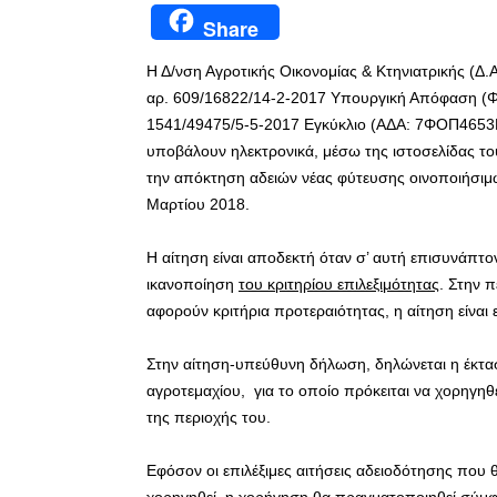
Share
Η Δ/νση Αγροτικής Οικονομίας & Κτηνιατρικής (Δ.
αρ. 609/16822/14-2-2017 Υπουργική Απόφαση (Φ
1541/49475/5-5-2017 Εγκύκλιο (ΑΔΑ: 7ΦΟΠ4653Π
υποβάλουν ηλεκτρονικά, μέσω της ιστοσελίδας του
την απόκτηση αδειών νέας φύτευσης οινοποιήσι
Μαρτίου 2018.
Η αίτηση είναι αποδεκτή όταν σ’ αυτή επισυνάπτον
ικανοποίηση
του κριτηρίου επιλεξιμότητας
. Στην 
αφορούν κριτήρια προτεραιότητας, η αίτηση είναι ε
Στην αίτηση-υπεύθυνη δήλωση, δηλώνεται η έκτασ
αγροτεμαχίου, για το οποίο πρόκειται να χορηγηθε
της περιοχής του.
Εφόσον οι επιλέξιμες αιτήσεις αδειοδότησης που
χορηγηθεί, η χορήγηση θα πραγματοποιηθεί σύμ