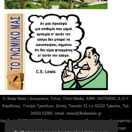
© 3kala News | Διακριτικός Τίτλος: Orion Media, ΑΦΜ: 043750542, Δ.Ο.Υ:
Καρδίτσας, Υπο/μα Τρικάλων, Δ/νση: Τιουσόν 31 τ.κ 42132 Τρίκαλα, Τηλ:
24310 63300, email:
news@3kalanews.gr
Αρ. Γεμή: 018804431000, Νόμιμος Εκπρόσωπος, Ιδιοκτήτης και Διαχειριστής:
Παναγιώτης Φιλίππου, Διευθύντρια: Γιαννουσά Βασιλική, Διευθύντιρα