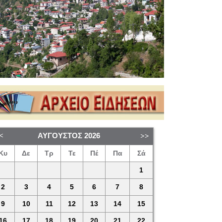
ΑΎΓΟΥΣΤΟΣ
2026
Κυ
Δε
Τρ
Τε
Πέ
Πα
Σά
1
2
3
4
5
6
7
8
9
10
11
12
13
14
15
16
17
18
19
20
21
22