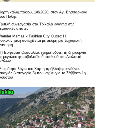
Γιορτή καλαμποκιού, 1/8/2026, στον Αγ. Βησσαρίωνα
μου Πύλης
Τριπλή συνεργασία στα Τρίκαλα ενάντια στις
λεφωνικές απάτες
Wander Mamas x Fashion City Outlet: Η
σικοκινητική συνεχίζεται με ακόμη μία ξεχωριστή
νάντηση
H Περιφέρεια Θεσσαλίας χρηματοδοτεί τη δημιουργία
ός μεγάλου φωτοβολταϊκού σταθμού στο Διαλεκτό
ικάλων
Ετοιμότητα λόγω του Χάρτη πρόβλεψης κινδύνου
καγιάς (κατηγορία 3) που ισχύει για το Σάββατο 1η
γούστου