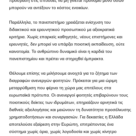
πρόσβαση στις σπουδές να μη γίνεται προνόμιο μόνο όσων
μπορούν να αντέξουν το κόστος ενοικίων.
Παράλληλα, το πανεπιστήμιο χρειάζεται ενίσχυση του
διδακτικού και ερευνητικού προσωπικού με αξιοκρατικά
κριτήρια. Χωρίς επαρκείς καθηγητές, νέους επιστήμονες και
ερευνητές, δεν μπορεί να υπάρξει ποιοτική εκπαίδευση, ούτε
καινοτομία. Το ανθρώπινο δυναμικό είναι η καρδιά του
πανεπιστημίου και πρέπει να στηριχθεί έμπρακτα.
Θέλουμε επίσης να μιλήσουμε ανοιχτά για το ζήτημα των
διαγραφών ανενεργών φοιτητών. Πρόκειται για μια ώριμη
μεταρρύθμιση που φέρνει τη χώρα μας επιτέλους στα
ευρωπαϊκά πρότυπα. Οι ανενεργοί φοιτητές επιβαρύνουν τους
ποιοτικούς δείκτες των ιδρυμάτων, επηρεάζουν αρνητικά τις
διεθνείς αξιολογήσεις και μειώνουν τη δυνατότητα προσέλκυσης
χρηματοδοτήσεων και συνεργασιών. Για δεκαετίες η Ελλάδα
αποτελούσε εξαίρεση στην Ευρώπη, επιτρέποντας ένα
σύστημα χωρίς όρια, χωρίς λογοδοσία και χωρίς κίνητρο