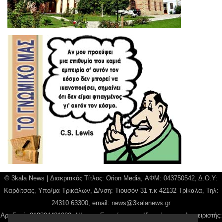
© 3kala News | Διακριτικός Τίτλος: Orion Media, ΑΦΜ: 043750542, Δ.Ο.Υ:
Καρδίτσας, Υπο/μα Τρικάλων, Δ/νση: Τιουσόν 31 τ.κ 42132 Τρίκαλα, Τηλ:
24310 63300, email:
news@3kalanews.gr
Αρ. Γεμή: 018804431000, Νόμιμος Εκπρόσωπος, Ιδιοκτήτης και Διαχειριστής: