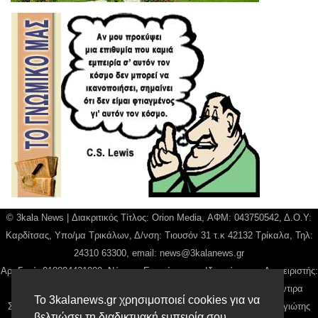
© 3kala News | Διακριτικός Τίτλος: Orion Media, ΑΦΜ: 043750542, Δ.Ο.Υ:
Καρδίτσας, Υπο/μα Τρικάλων, Δ/νση: Τιουσόν 31 τ.κ 42132 Τρίκαλα, Τηλ:
24310 63300, email:
news@3kalanews.gr
Αρ. Γεμή: 018804431000, Νόμιμος Εκπρόσωπος, Ιδιοκτήτης και Διαχειριστής:
Παναγιώτης Φιλίππου, Διευθύντρια: Γιαννουσά Βασιλική, Διευθύντιρα
Το 3kalanews.gr χρησιμοποιεί cookies για να
Σύνταξης: Μπαλαμπάνη Βασιλική. Δικαιούχος domain name Παναγιώτης
βελτιώσει τη διαδικτυακή εμπειρία σου.