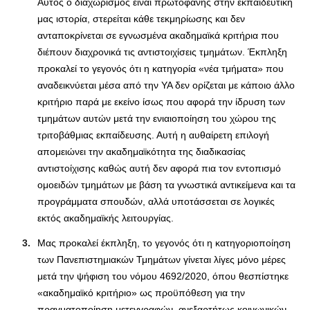
Αυτός ο διαχωρισμός είναι πρωτοφανής στην εκπαιδευτική
μας ιστορία, στερείται κάθε τεκμηρίωσης και δεν
ανταποκρίνεται σε εγνωσμένα ακαδημαϊκά κριτήρια που
διέπουν διαχρονικά τις αντιστοιχίσεις τμημάτων. Έκπληξη
προκαλεί το γεγονός ότι η κατηγορία «νέα τμήματα» που
αναδεικνύεται μέσα από την ΥΑ δεν ορίζεται με κάποιο άλλο
κριτήριο παρά με εκείνο ίσως που αφορά την ίδρυση των
τμημάτων αυτών μετά την ενιαιοποίηση του χώρου της
τριτοβάθμιας εκπαίδευσης. Αυτή η αυθαίρετη επιλογή
απομειώνει την ακαδημαϊκότητα της διαδικασίας
αντιστοίχισης καθώς αυτή δεν αφορά πια τον εντοπισμό
ομοειδών τμημάτων με βάση τα γνωστικά αντικείμενα και τα
προγράμματα σπουδών, αλλά υποτάσσεται σε λογικές
εκτός ακαδημαϊκής λειτουργίας.
Μας προκαλεί έκπληξη, το γεγονός ότι η κατηγοριοποίηση
των Πανεπιστημιακών Τμημάτων γίνεται λίγες μόνο μέρες
μετά την ψήφιση του νόμου 4692/2020, όπου θεσπίστηκε
«ακαδημαϊκό κριτήριο» ως προϋπόθεση για την
πραγματοποίηση μετεγγραφών, ανεξαρτήτως κοινωνικών