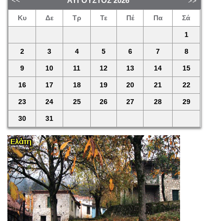
ΑΎΓΟΥΣΤΟΣ
2026
Κυ
Δε
Τρ
Τε
Πέ
Πα
Σά
1
2
3
4
5
6
7
8
9
10
11
12
13
14
15
16
17
18
19
20
21
22
23
24
25
26
27
28
29
30
31