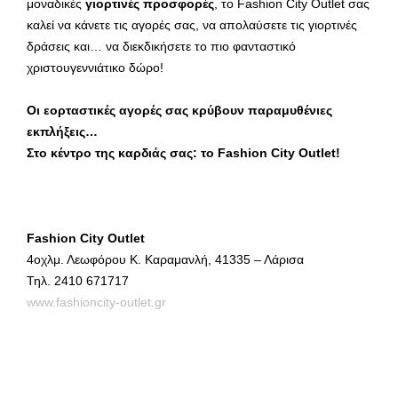
μοναδικές
γιορτινές προσφορές
, το Fashion City Outlet σας
καλεί να κάνετε τις αγορές σας, να απολαύσετε τις γιορτινές
δράσεις και… να διεκδικήσετε το πιο φανταστικό
χριστουγεννιάτικο δώρο!
Οι εορταστικές αγορές σας κρύβουν παραμυθένιες
εκπλήξεις…
Στο κέντρο της καρδιάς σας: το Fashion City Outlet!
Fashion
City
Outlet
4οχλμ. Λεωφόρου Κ. Καραμανλή, 41335 – Λάρισα
Τηλ. 2410 671717
www.fashioncity-outlet.gr