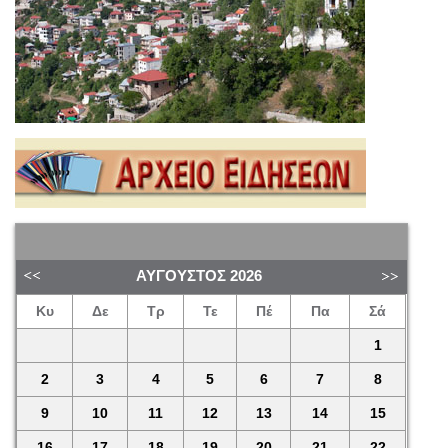
ΑΎΓΟΥΣΤΟΣ
2026
Κυ
Δε
Τρ
Τε
Πέ
Πα
Σά
1
2
3
4
5
6
7
8
9
10
11
12
13
14
15
16
17
18
19
20
21
22