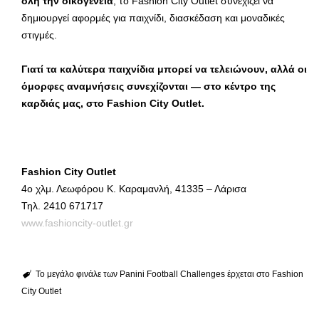
όλη την οικογένεια
, το Fashion City Outlet συνεχίζει να
δημιουργεί αφορμές για παιχνίδι, διασκέδαση και μοναδικές
στιγμές.
Γιατί τα καλύτερα παιχνίδια μπορεί να τελειώνουν, αλλά οι
όμορφες αναμνήσεις συνεχίζονται — στο κέντρο της
καρδιάς μας, στο Fashion City Outlet.
Fashion City Outlet
4ο χλμ. Λεωφόρου Κ. Καραμανλή, 41335 – Λάρισα
Τηλ. 2410 671717
www.fashioncity-outlet.gr
Το μεγάλο φινάλε των Panini Football Challenges έρχεται στο Fashion
City Outlet