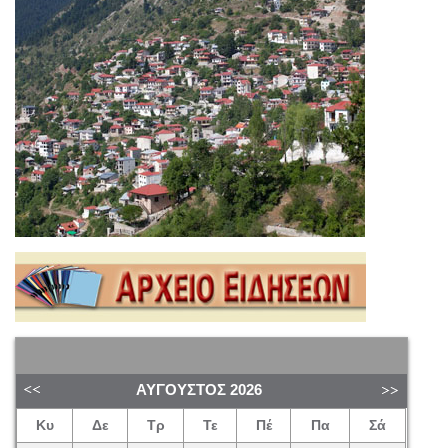
ΑΎΓΟΥΣΤΟΣ
2026
Κυ
Δε
Τρ
Τε
Πέ
Πα
Σά