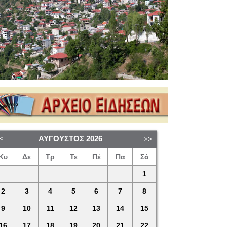
ΑΎΓΟΥΣΤΟΣ
2026
Κυ
Δε
Τρ
Τε
Πέ
Πα
Σά
1
2
3
4
5
6
7
8
9
10
11
12
13
14
15
16
17
18
19
20
21
22