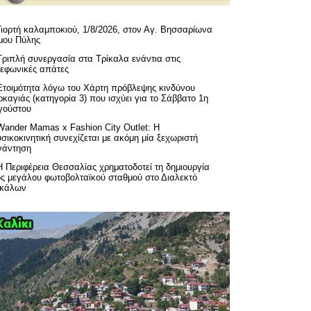
Γιορτή καλαμποκιού, 1/8/2026, στον Αγ. Βησσαρίωνα
μου Πύλης
Τριπλή συνεργασία στα Τρίκαλα ενάντια στις
λεφωνικές απάτες
Ετοιμότητα λόγω του Χάρτη πρόβλεψης κινδύνου
καγιάς (κατηγορία 3) που ισχύει για το Σάββατο 1η
γούστου
Wander Mamas x Fashion City Outlet: Η
σικοκινητική συνεχίζεται με ακόμη μία ξεχωριστή
νάντηση
H Περιφέρεια Θεσσαλίας χρηματοδοτεί τη δημιουργία
ός μεγάλου φωτοβολταϊκού σταθμού στο Διαλεκτό
ικάλων