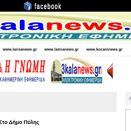
www.larisanews.gr
www.lamianews.gr
www.kozaninews.gr
Αν
Για
:
Στο Δήμο Πύλης