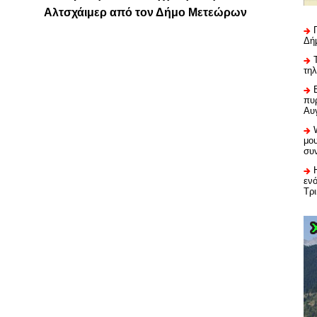
Αλτσχάιμερ από τον Δήμο Μετεώρων
Δή
τη
πυρ
Αυ
μου
συ
εν
Τρ