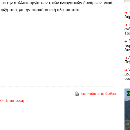
ύ με την συλλειτουργία των τριών ενεργειακών δυνάμεων: νερό,
παρξη τους με την παραδοσιακή αλευροποιία.
Δή
εν
Τρ
πυρ
Αυ
Πε
μου
συ
Εκτυπώστε το άρθρο
<< Επιστροφή