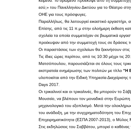
κείμενα. Το δρώμενο προέκυψε από τη συμμετοχή
εσύ;» του Πανελληνίου Δικτύου για το Θέατρο στ
ΟΗΕ για τους πρόσφυγες.
Παραλλήλως, θα λειτουργεί εικαστικό εργαστήρι, αν
Επίσης, από τις 11 π.μ στην ολοήμερη έκθεση κ
σχολεία τα οποία συμμετείχαν σε βιωματικά εργα
προέκυψαν από την συμμετοχή τους σε δράσεις το
Οι παραστάσεις των σχολείων θα ξεκινήσουν στις
Τις ίδιες ώρες περίπου, από τις 10:30 μέχρι τις
Ματσόπουλου, παρουσιάζεται σε όλους τους τρικα
εκστρατεία ενημέρωσης των πολιτών με τίτλο
“Η 
υλοποιείται από την Ειδική Υπηρεσία Διαχείρισ
Days 2017.
Οι τρικαλινοί και οι τρικαλινές, θα μπορούν το Σ
Μουσείο, να βλέπουν τον μοναδικό στην Ευρώπη
μηχανολογικό του εξοπλισμό. Μετά την ολοκλήρω
του ανάδειξη, με την συγχρηματοδότηση του Επιχ
Επιχειρηματικότητα (ΕΣΠΑ 2007-2013), ο Μύλος 
Στις εκδηλώσεις του Σαββάτου, μπορεί ο καθένας 