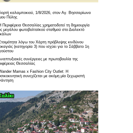
Γιορτή καλαμποκιού, 1/8/2026, στον Αγ. Βησσαρίωνα
μου Πύλης
H Περιφέρεια Θεσσαλίας χρηματοδοτεί τη δημιουργία
ός μεγάλου φωτοβολταϊκού σταθμού στο Διαλεκτό
ικάλων
Ετοιμότητα λόγω του Χάρτη πρόβλεψης κινδύνου
καγιάς (κατηγορία 3) που ισχύει για το Σάββατο 1η
γούστου
Αναπτυξιακές συνέργειες με πρωτοβουλία της
ριφέρειας Θεσσαλίας
Wander Mamas x Fashion City Outlet: Η
σικοκινητική συνεχίζεται με ακόμη μία ξεχωριστή
νάντηση