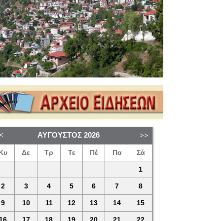
ΑΎΓΟΥΣΤΟΣ
2026
Κυ
Δε
Τρ
Τε
Πέ
Πα
Σά
1
2
3
4
5
6
7
8
9
10
11
12
13
14
15
16
17
18
19
20
21
22