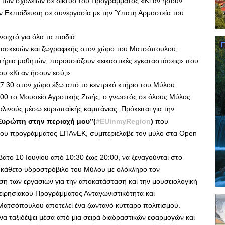
 των σχολείων σε δίκτυο του Προγράμματος «Κι αν ήσουν
ην Εκπαίδευση σε συνεργασία με την Ύπατη Αρμοστεία του
οιχτό για όλα τα παιδιά.
ατασκευών και ζωγραφικής στον χώρο του Ματσόπουλου,
στήρια μαθητών, παρουσιάζουν «εικαστικές εγκαταστάσεις» που
υ «Κι αν ήσουν εσύ;».
 7.30 στον χώρο έξω από το κεντρικό κτήριο του Μύλου.
 20:00 το Μουσείο Αγροτικής Ζωής, ο γνωστός σε όλους Μύλος
λινούς μέσω ευρωπαϊκής καμπάνιας. Πρόκειται για την
Ευρώπη στην περιοχή μου”(
#EUinmyRegion
)
που
ης του προγράμματος ΕΠΑνΕΚ, συμπεριέλαβε τον μύλο στα Open
άββατο 10 Ιουνίου από 10:30 έως 20:00, να ξεναγούνται στο
 κάθετο υδροστρόβιλο του Μύλου με ολόκληρο τον
ση των εργασιών για την αποκατάσταση και την μουσειολογική
ειρησιακού Προγράμματος Ανταγωνιστικότητα και
Ματσόπουλου αποτελεί ένα ζωντανό κύτταρο πολιτισμού.
να ταξιδέψει μέσα από μια σειρά διαδραστικών εφαρμογών και