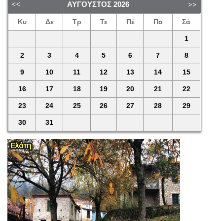
ΑΎΓΟΥΣΤΟΣ
2026
Κυ
Δε
Τρ
Τε
Πέ
Πα
Σά
1
2
3
4
5
6
7
8
9
10
11
12
13
14
15
16
17
18
19
20
21
22
23
24
25
26
27
28
29
30
31