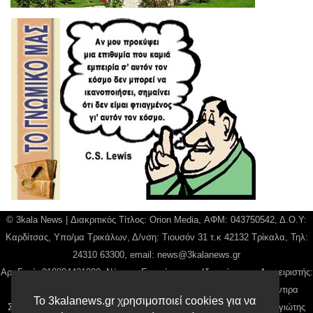
© 3kala News | Διακριτικός Τίτλος: Orion Media, ΑΦΜ: 043750542, Δ.Ο.Υ:
Καρδίτσας, Υπο/μα Τρικάλων, Δ/νση: Τιουσόν 31 τ.κ 42132 Τρίκαλα, Τηλ:
24310 63300, email:
news@3kalanews.gr
Αρ. Γεμή: 018804431000, Νόμιμος Εκπρόσωπος, Ιδιοκτήτης και Διαχειριστής:
Παναγιώτης Φιλίππου, Διευθύντρια: Γιαννουσά Βασιλική, Διευθύντιρα
Το 3kalanews.gr χρησιμοποιεί cookies για να
Σύνταξης: Μπαλαμπάνη Βασιλική. Δικαιούχος domain name Παναγιώτης