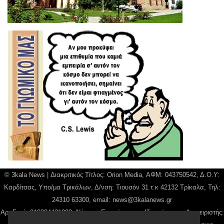
© 3kala News | Διακριτικός Τίτλος: Orion Media, ΑΦΜ: 043750542, Δ.Ο.Υ:
Καρδίτσας, Υπο/μα Τρικάλων, Δ/νση: Τιουσόν 31 τ.κ 42132 Τρίκαλα, Τηλ:
24310 63300, email:
news@3kalanews.gr
Αρ. Γεμή: 018804431000, Νόμιμος Εκπρόσωπος, Ιδιοκτήτης και Διαχειριστής: