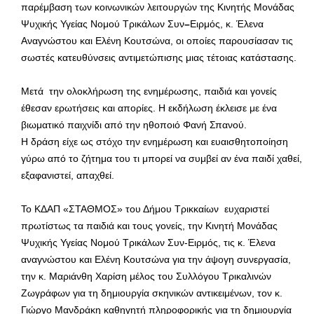
παρέμβαση των κοινωνικών λειτουργών της Κινητής Μονάδας
Ψυχικής Υγείας Νομού Τρικάλων Συν
–
Ειρμός, κ. Έλενα
Αναγνώστου και Ελένη Κουτσώνα, οι οποίες παρουσίασαν τις
σωστές κατευθύνσεις αντιμετώπισης μιας τέτοιας κατάστασης.
Μετά την ολοκλήρωση της ενημέρωσης, παιδιά και γονείς
έθεσαν ερωτήσεις και απορίες. Η εκδήλωση έκλεισε με ένα
βιωματικό παιχνίδι από την ηθοποιό Φανή Σπανού.
Η δράση είχε ως στόχο την ενημέρωση και ευαισθητοποίηση
γύρω από το ζήτημα του τι μπορεί να συμβεί αν ένα παιδί χαθεί,
εξαφανιστεί, απαχθεί.
Το ΚΔΑΠ «ΣΤΑΘΜΟΣ» του Δήμου Τρικκαίων ευχαριστεί
πρωτίστως τα παιδιά και τους γονείς, την Κινητή Μονάδας
Ψυχικής Υγείας Νομού Τρικάλων Συν-Ειρμός, τις κ. Έλενα
αναγνώστου και Ελένη Κουτσώνα για την άψογη συνεργασία,
την κ. Μαριάνθη Χαρίση μέλος του Συλλόγου Τρικαλινών
Ζωγράφων για τη δημιουργία σκηνικών αντικειμένων, τον κ.
Γιώργο Μανδράκη καθηγητή πληροφορικής για τη δημιουργία