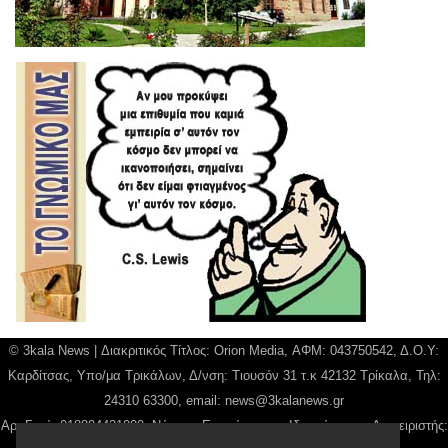
© 3kala News | Διακριτικός Τίτλος: Orion Media, ΑΦΜ: 043750542, Δ.Ο.Υ:
Καρδίτσας, Υπο/μα Τρικάλων, Δ/νση: Τιουσόν 31 τ.κ 42132 Τρίκαλα, Τηλ:
24310 63300, email:
news@3kalanews.gr
Αρ. Γεμή: 018804431000, Νόμιμος Εκπρόσωπος, Ιδιοκτήτης και Διαχειριστής: