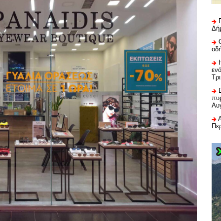
Δή
οδ
εν
Τρ
πυρ
Αυ
Πε