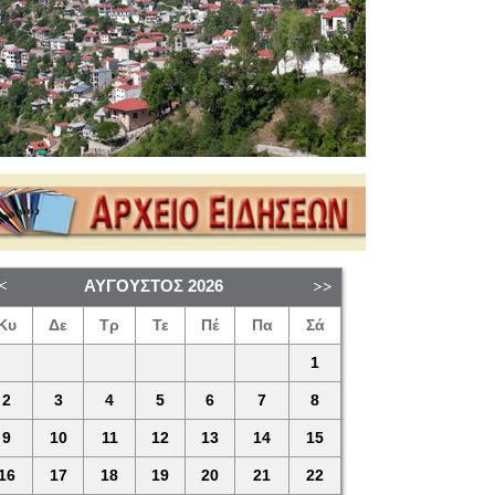
ΑΎΓΟΥΣΤΟΣ
2026
Κυ
Δε
Τρ
Τε
Πέ
Πα
Σά
1
2
3
4
5
6
7
8
9
10
11
12
13
14
15
16
17
18
19
20
21
22