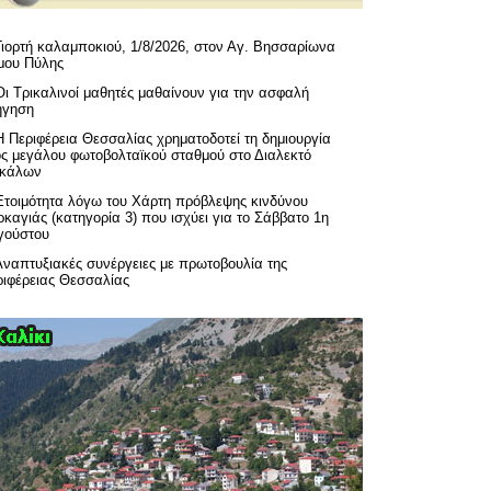
Γιορτή καλαμποκιού, 1/8/2026, στον Αγ. Βησσαρίωνα
μου Πύλης
Οι Τρικαλινοί μαθητές μαθαίνουν για την ασφαλή
ήγηση
H Περιφέρεια Θεσσαλίας χρηματοδοτεί τη δημιουργία
ός μεγάλου φωτοβολταϊκού σταθμού στο Διαλεκτό
ικάλων
Ετοιμότητα λόγω του Χάρτη πρόβλεψης κινδύνου
καγιάς (κατηγορία 3) που ισχύει για το Σάββατο 1η
γούστου
Αναπτυξιακές συνέργειες με πρωτοβουλία της
ριφέρειας Θεσσαλίας