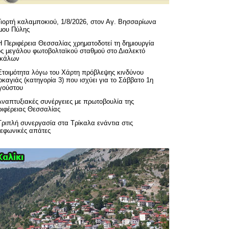
Γιορτή καλαμποκιού, 1/8/2026, στον Αγ. Βησσαρίωνα
μου Πύλης
H Περιφέρεια Θεσσαλίας χρηματοδοτεί τη δημιουργία
ός μεγάλου φωτοβολταϊκού σταθμού στο Διαλεκτό
ικάλων
Ετοιμότητα λόγω του Χάρτη πρόβλεψης κινδύνου
καγιάς (κατηγορία 3) που ισχύει για το Σάββατο 1η
γούστου
Αναπτυξιακές συνέργειες με πρωτοβουλία της
ριφέρειας Θεσσαλίας
Τριπλή συνεργασία στα Τρίκαλα ενάντια στις
λεφωνικές απάτες