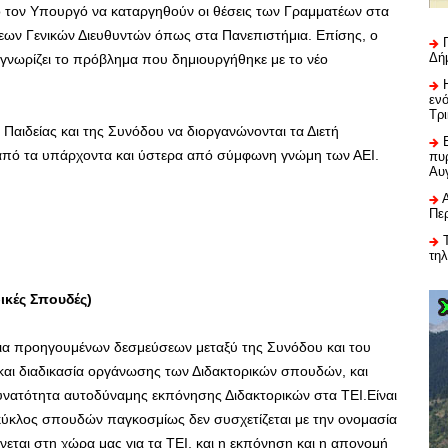
ό τον Υπουργό να καταργηθούν οι θέσεις των Γραμματέων στα
εων Γενικών Διευθυντών όπως στα Πανεπιστήμια. Επίσης, ο
Δή
γνωρίζει το πρόβλημα που δημιουργήθηκε με το νέο
εν
Τρ
Παιδείας και της Συνόδου να διοργανώνονται τα Διετή
από τα υπάρχοντα και ύστερα από σύμφωνη γνώμη των ΑΕΙ.
πυρ
Αυ
Πε
τη
ικές Σπουδές)
έχεια προηγουμένων δεσμεύσεων μεταξύ της Συνόδου και του
και διαδικασία οργάνωσης των Διδακτορικών σπουδών, και
υνατότητα αυτοδύναμης εκπόνησης Διδακτορικών στα ΤΕΙ.Είναι
 κύκλος σπουδών παγκοσμίως δεν συσχετίζεται με την ονομασία
εται στη χώρα μας για τα ΤΕΙ, και η εκπόνηση και η απονομή