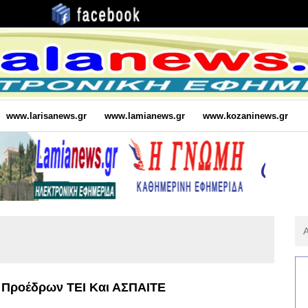
www.larisanews.gr
www.lamianews.gr
www.kozaninews.gr
Αν
Για
:
Προέδρων ΤΕΙ Και ΑΣΠΑΙΤΕ