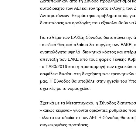
Διατυπώθηκαν από τη Σύνοδο προβληματισμοί και
αυτοδιοίκητο των ΑΕΙ και τον τρόπο εκλογής των
Αντιπρυτάνεων. Εκφράστηκε προβληματισμός για 
διατυπώσεις και ορολογίες που εξακολουθούν να 
Για το θέμα των ΕΛΚΕη Σύνοδος διατυπώνει την ά
το ειδικό θεσμικό πλαίσιο λειτουργίας των ΕΛΚΕ,
αναιτιολόγητα υψηλό διοικητικό κόστος και υπέρμε
απένταξη των ΕΛΚΕ από τους φορείς Γενικής Κυβέ
το ΠΔ80/2016 και τη προσαρμογή των σχετικών π
ασφάλεια δικαίου στη διαχείριση των ερευνητικώ
μας. Η Σύνοδος θα υποβάλει στην ηγεσία του Υπ
σχετικές με το νομοσχέδιο.
Σχετικά με τα Μεταπτυχιακά, η Σύνοδος διατύπωσ
«κακώς κείμενα» γίνονται οριζόντιες ρυθμίσεις πο
τέλει το αυτοδιοίκητο των ΑΕΙ. Η Σύνοδος θα υπ
συγκεκριμένες προτάσεις.