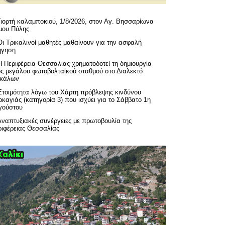
Γιορτή καλαμποκιού, 1/8/2026, στον Αγ. Βησσαρίωνα
μου Πύλης
Οι Τρικαλινοί μαθητές μαθαίνουν για την ασφαλή
ήγηση
H Περιφέρεια Θεσσαλίας χρηματοδοτεί τη δημιουργία
ός μεγάλου φωτοβολταϊκού σταθμού στο Διαλεκτό
ικάλων
Ετοιμότητα λόγω του Χάρτη πρόβλεψης κινδύνου
καγιάς (κατηγορία 3) που ισχύει για το Σάββατο 1η
γούστου
Αναπτυξιακές συνέργειες με πρωτοβουλία της
ριφέρειας Θεσσαλίας