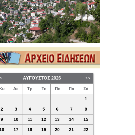
ΑΎΓΟΥΣΤΟΣ
2026
Κυ
Δε
Τρ
Τε
Πέ
Πα
Σά
1
2
3
4
5
6
7
8
9
10
11
12
13
14
15
16
17
18
19
20
21
22