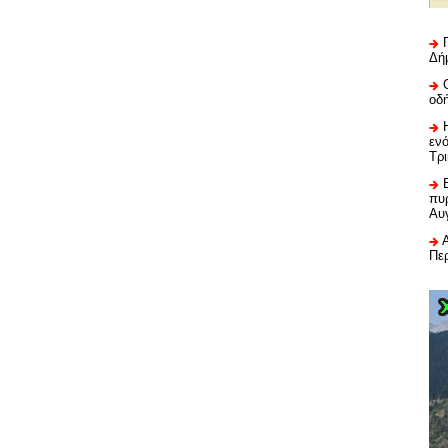
Δή
οδ
εν
Τρ
πυρ
Αυ
Πε