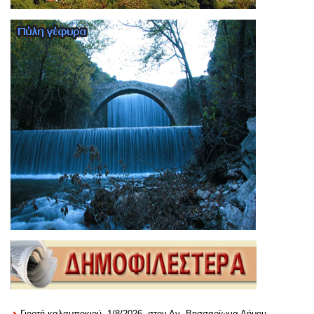
Γιορτή καλαμποκιού, 1/8/2026, στον Αγ. Βησσαρίωνα Δήμου