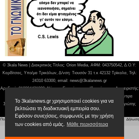
© 3kala News | Διακριτικός Τίτλος: Orion Media, ΑΦΜ: 043750542, Δ.Ο.Υ:
Καρδίτσας, Υπο/μα Τρικάλων, Δ/νση: Τιουσόν 31 τ.κ 42132 Τρίκαλα, Τηλ:
24310 63300, email:
news@3kalanews.gr
Αρ. Γεμή: 018804431000, Νόμιμος Εκπρόσωπος, Ιδιοκτήτης και Διαχειριστής:
Παναγιώτης Φιλίππου, Διευθύντρια: Γιαννουσά Βασιλική, Διευθύντιρα
Το 3kalanews.gr χρησιμοποιεί cookies για να
Σύνταξης: Μπαλαμπάνη Βασιλική. Δικαιούχος domain name Παναγιώτης
βελτιώσει τη διαδικτυακή εμπειρία σου.
Φιλίππου
Εφόσον συνεχίσεις, συμφωνείς με την χρήση
Πολιτική απορρήτου
|
Αίτηση Διαχείρισης Προσωπικών Δεδομένων
|
Όροι χρήσης
| |
Δήλωση
Συμμόρφωσης
των cookies από εμάς.
Μάθε περισσότερα