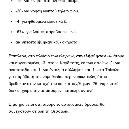
-19- για κίνηση στο αντίθετο ρεύμα,
-20- για χρήση κινητού τηλεφώνου,
-4- για φθαρμένα ελαστικά &
-674- για λοιπές παραβάσεις, ενώ
ακινητοποιήθηκαν
-36- οχήματα.
Επιπλέον, στο πλαίσιο των ελέγχων,
συνελήφθησαν
-4- άτομα
και συγκεκριμένα, -3- στο ν. Καρδίτσας, εκ των οποίων -2- για
ανυποταξία και -1- για ένταλμα σύλληψης και -1- στα Τρίκαλα
για παράβαση της νομοθεσίας περί ναρκωτικών, όπου
βρέθηκαν στην κατοχή του και κατασχέθηκαν -26- ναρκωτικά
δισκία, χωρίς την απαιτούμενη ιατρική συνταγή.
Επισημαίνεται ότι παρόμοιες αστυνομικές δράσεις θα
συνεχιστούν σε όλη τη Θεσσαλία.