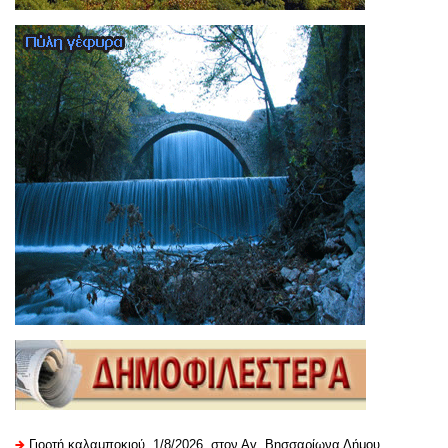
Γιορτή καλαμποκιού, 1/8/2026, στον Αγ. Βησσαρίωνα Δήμου