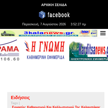
ΑΡΧΙΚΗ ΣΕΛΙΔΑ
Παρασκευή, 7 Αυγούστου 2026
3:52:28 πμ
Ειδήσεις
Tags |
Εργασίες Καθαρισμού Και Καλλωπισμού Της Καλαμπάκας