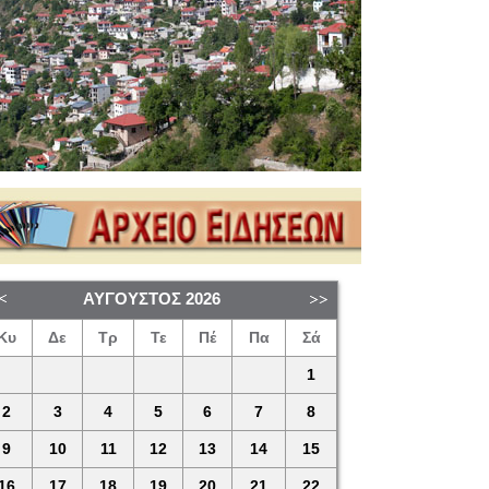
ΑΎΓΟΥΣΤΟΣ
2026
Κυ
Δε
Τρ
Τε
Πέ
Πα
Σά
1
2
3
4
5
6
7
8
9
10
11
12
13
14
15
16
17
18
19
20
21
22