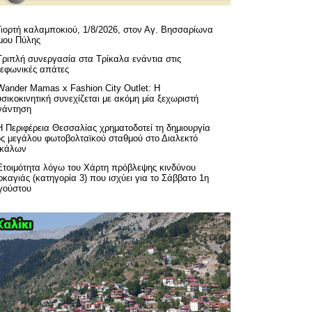
Γιορτή καλαμποκιού, 1/8/2026, στον Αγ. Βησσαρίωνα
μου Πύλης
Τριπλή συνεργασία στα Τρίκαλα ενάντια στις
λεφωνικές απάτες
Wander Mamas x Fashion City Outlet: Η
σικοκινητική συνεχίζεται με ακόμη μία ξεχωριστή
νάντηση
H Περιφέρεια Θεσσαλίας χρηματοδοτεί τη δημιουργία
ός μεγάλου φωτοβολταϊκού σταθμού στο Διαλεκτό
ικάλων
Ετοιμότητα λόγω του Χάρτη πρόβλεψης κινδύνου
καγιάς (κατηγορία 3) που ισχύει για το Σάββατο 1η
γούστου