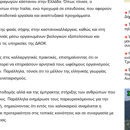
παραγωγών κάστανου στην Ελλάδα. Όπως τόνισε, ο
όντων στην Ιταλία, ενώ προχωρά σε επενδύσεις που αφορούν
τοδοτικά εργαλεία και αναπτυξιακά προγράμματα.
Δή
τη
 της φαιάς σήψης στην καστανοκαλλιέργεια, καθώς και στη
ανιάς μέσω οργανωμένων βιολογικών εξαπολύσεων και
μου
 τις υπηρεσίες της ΔΑΟΚ.
συ
στις καλλιεργητικές πρακτικές, επισημαίνοντας ότι οι
εν
Τρ
πορεί να επηρεάσουν αρνητικά τους ωφέλιμους οργανισμούς
Παράλληλα, τόνισε ότι το μέλλον της ελληνικής γεωργίας
πυρ
υνεταιρισμούς.
Αυ
υποδομής αλλά και της έμπρακτης στήριξης των ανθρώπων που
ους. Παράλληλα ενημέρωσε τους παρευρισκόμενους για την
 σημειώνοντας ότι εντός του καλοκαιριού αναμένεται η
ε προτεραιότητα στις τοπικές κοινότητες και σε συνεργασία με
ιας.