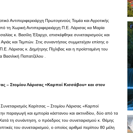
ματικό Αντιπεριφερειάρχη Πρωτογενούς Τομέα και Αγροτικής
από τη Χωρική Αντιπεριφερειάρχη Π.Ε. Λάρισας κα Μαρία
σαλίας κ. Βασίλη Έξαρχο, επισκέφθηκε συνεταιρισμούς και
γιάς και Τεμπών. Στις συναντήσεις συμμετείχαν επίσης ο
Π.Ε. Λάρισας κ. Δημήτρης Πίχλιβας και η προϊσταμένη του
α Βασιλική Παπατζέλου .
σας – Στομίου Λάρισας «Καρποί Κισσάβου» και στον
 Συνεταιρισμός Καρίτσας – Στομίου Λάρισας «Καρποί
την παραγωγή και εμπορία κάστανου και ακτινιδίου, δύο από τα
 Κατά τη συνάντηση, ο πρόεδρος του συνεταιρισμού κ. Θέμης
πτικές του συνεταιρισμού, ο οποίος αριθμεί περίπου 80 μέλη