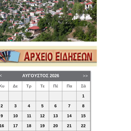
ΑΎΓΟΥΣΤΟΣ
2026
Κυ
Δε
Τρ
Τε
Πέ
Πα
Σά
1
2
3
4
5
6
7
8
9
10
11
12
13
14
15
16
17
18
19
20
21
22