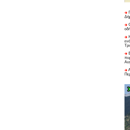
Δή
οδ
εν
Τρ
πυρ
Αυ
Πε