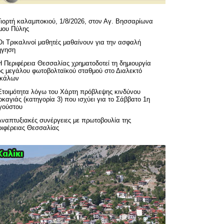
Γιορτή καλαμποκιού, 1/8/2026, στον Αγ. Βησσαρίωνα
μου Πύλης
Οι Τρικαλινοί μαθητές μαθαίνουν για την ασφαλή
ήγηση
H Περιφέρεια Θεσσαλίας χρηματοδοτεί τη δημιουργία
ός μεγάλου φωτοβολταϊκού σταθμού στο Διαλεκτό
ικάλων
Ετοιμότητα λόγω του Χάρτη πρόβλεψης κινδύνου
καγιάς (κατηγορία 3) που ισχύει για το Σάββατο 1η
γούστου
Αναπτυξιακές συνέργειες με πρωτοβουλία της
ριφέρειας Θεσσαλίας