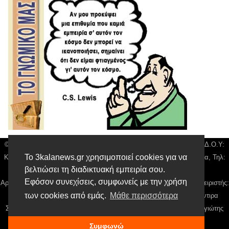
© 3kala News | Διακριτικός Τίτλος: Orion Media, ΑΦΜ: 043750542, Δ.Ο.Υ:
Το 3kalanews.gr χρησιμοποιεί cookies για να
Καρδίτσας, Υπο/μα Τρικάλων, Δ/νση: Τιουσόν 31 τ.κ 42132 Τρίκαλα, Τηλ:
βελτιώσει τη διαδικτυακή εμπειρία σου.
24310 63300, email:
news@3kalanews.gr
Εφόσον συνεχίσεις, συμφωνείς με την χρήση
Αρ. Γεμή: 018804431000, Νόμιμος Εκπρόσωπος, Ιδιοκτήτης και Διαχειριστής:
των cookies από εμάς.
Μάθε περισσότερα
Παναγιώτης Φιλίππου, Διευθύντρια: Γιαννουσά Βασιλική, Διευθύντιρα
Σύνταξης: Μπαλαμπάνη Βασιλική. Δικαιούχος domain name Παναγιώτης
Φιλίππου
Συμφωνώ