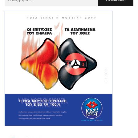
Για
: