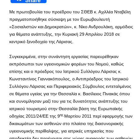
Share
Με πρωτοβουλία του προέδρου του ΣΘΕΒ κ. Αχιλλέα Νταβέλη
πραγματοποιήθηκε σύσκεψη με τον Ευρωβουλευτή
«Σοσιαλιστών και Δημοκρατών», κ. Νίκο Ανδρουλάκη, αρμόδιος
για θέματα ανάπτυξης, την Κυριακή 29 Απριλίου 2018 σε
κεντρικό ξενοδοχείο της Λάρισας.
Συγκεκριμένα, στην συνάντηση εργασίας παρευρέθηκαν
εκπρόσωποι των υγειονομικών φορέων του Νομού, καθώς
επίσης και ο πρόεδρος του Ιατρικού Συλλόγου Λάρισας κ.
Κωνσταντίνος Γιαννακόπουλος, ο Αντιπρόεδρος του Ιατρικού
Συλλόγου Λάρισας και Περιφερειακός Σύμβουλος εντεταλμένος
σε θέματα υγείας για την Θεσσαλία κ. Βασίλειος Πινακάς όπου
και συνομίλησαν μαζί του για τις δυνατότητες ανάπτυξης του
ιατρικού τουρισμού στην Θεσσαλία βάση της Ευρωπαϊκής
ης
οδηγίας 2011/24/EΕ της 9
Μαρτίου 2011 περί εφαρμογής των
δικαιωμάτων των ασθενών στο πλαίσιο της διασυνοριακής
υγειονομικής περίθαλψης, για ιατρικές υπηρεσίες που
αποδεικτέα δεν παρέχονται στις χώρες αναφοράς των ασθενών.