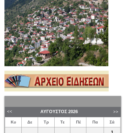
ΑΎΓΟΥΣΤΟΣ
2026
Κυ
Δε
Τρ
Τε
Πέ
Πα
Σά
1