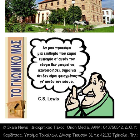
© 3kala News | Διακριτικός Τίτλος: Orion Media, ΑΦΜ: 043750542, Δ.Ο.Υ:
Καρδίτσας, Υπο/μα Τρικάλων, Δ/νση: Τιουσόν 31 τ.κ 42132 Τρίκαλα, Τηλ: