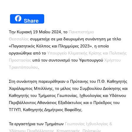
Share
Την Κυριακή 19 Μαΐου 2024, το
Πανεπιστήμιο
Θεσσαλίας
συμμετείχε σε μια διευρυμένη συνάντηση με τίτλο
«Παγασητικός Κόλπος και Πλημμύρες 2023», η οποία
οργανώθηκε από το
Υπουργείο Κλιματικής Κρίσης και Πολιτικής
Προστασίας
υπό τον συντονισμό του Υφυπουργού
Χρήστου
Τριαντόπουλου
.
Στη συνάντηση παρευρέθηκαν ο Πρύτανης του Π.Θ. Καθηγητής
Χαράλαμπος Μπιλλίνης, το μέλος του Συμβουλίου Διοίκησης και
Καθηγητής του Τμήματος Γεωπονίας, Ιχθυολογίας και Υδάτινου
Περιβάλλοντος Αθανάσιος Εξαδάκτυλος και ο Πρόεδρος του
ΤΓΙΥΠ, Καθηγητής Δημήτριος Βαφείδης.
Τα εργαστήρια των Τμημάτων
Γεωπονίας Ιχθυολογίας &
Υδάτινου Περιβάλλοντος
,
Κτηνιατρικής
,
Πολιτικών