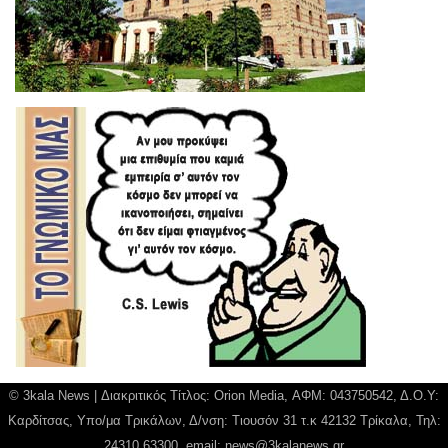
© 3kala News | Διακριτικός Τίτλος: Orion Media, ΑΦΜ: 043750542, Δ.Ο.Υ:
Καρδίτσας, Υπο/μα Τρικάλων, Δ/νση: Τιουσόν 31 τ.κ 42132 Τρίκαλα, Τηλ:
24310 63300, email:
news@3kalanews.gr