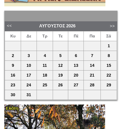
ΑΎΓΟΥΣΤΟΣ
2026
Κυ
Δε
Τρ
Τε
Πέ
Πα
Σά
1
2
3
4
5
6
7
8
9
10
11
12
13
14
15
16
17
18
19
20
21
22
23
24
25
26
27
28
29
30
31