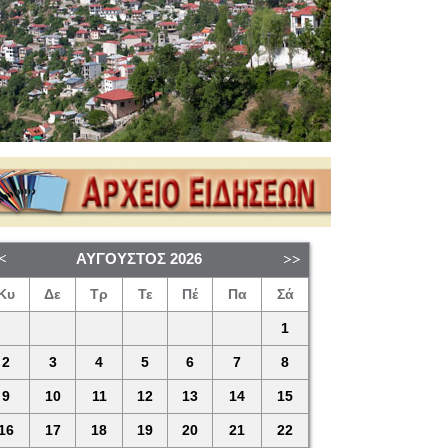
ΑΎΓΟΥΣΤΟΣ
2026
Κυ
Δε
Τρ
Τε
Πέ
Πα
Σά
1
2
3
4
5
6
7
8
9
10
11
12
13
14
15
16
17
18
19
20
21
22