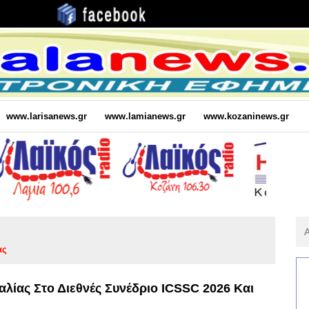
www.larisanews.gr
www.lamianews.gr
www.kozaninews.gr
Αν
Για
ας
:
λίας Στο Διεθνές Συνέδριο ICSSC 2026 Και