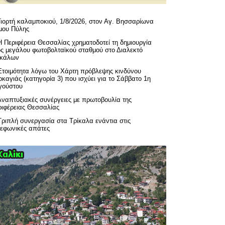
Γιορτή καλαμποκιού, 1/8/2026, στον Αγ. Βησσαρίωνα
μου Πύλης
H Περιφέρεια Θεσσαλίας χρηματοδοτεί τη δημιουργία
ός μεγάλου φωτοβολταϊκού σταθμού στο Διαλεκτό
ικάλων
Ετοιμότητα λόγω του Χάρτη πρόβλεψης κινδύνου
καγιάς (κατηγορία 3) που ισχύει για το Σάββατο 1η
γούστου
Αναπτυξιακές συνέργειες με πρωτοβουλία της
ριφέρειας Θεσσαλίας
Τριπλή συνεργασία στα Τρίκαλα ενάντια στις
λεφωνικές απάτες