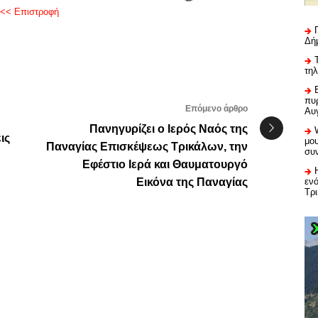
<< Επιστροφή
Δή
τη
πυρ
Επόμενο άρθρο
Αυ
Πανηγυρίζει ο Ιερός Ναός της
ις
μου
Παναγίας Επισκέψεως Τρικάλων, την
συ
Εφέστιο Ιερά και Θαυματουργό
εν
Εικόνα της Παναγίας
Τρ