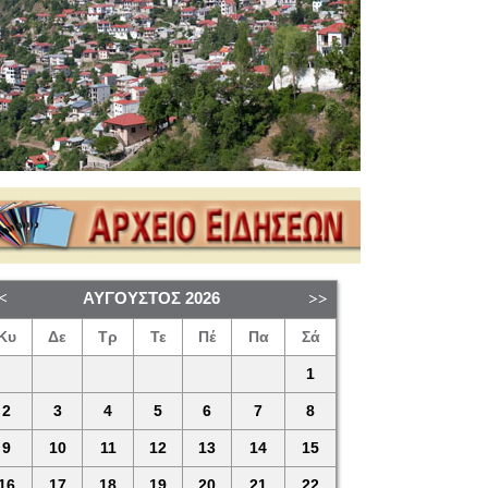
ΑΎΓΟΥΣΤΟΣ
2026
Κυ
Δε
Τρ
Τε
Πέ
Πα
Σά
1
2
3
4
5
6
7
8
9
10
11
12
13
14
15
16
17
18
19
20
21
22