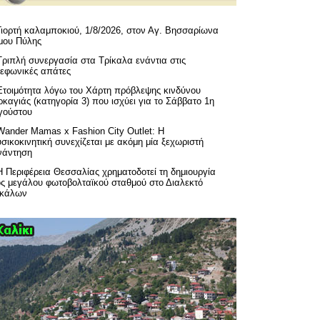
Γιορτή καλαμποκιού, 1/8/2026, στον Αγ. Βησσαρίωνα
μου Πύλης
Τριπλή συνεργασία στα Τρίκαλα ενάντια στις
λεφωνικές απάτες
Ετοιμότητα λόγω του Χάρτη πρόβλεψης κινδύνου
καγιάς (κατηγορία 3) που ισχύει για το Σάββατο 1η
γούστου
Wander Mamas x Fashion City Outlet: Η
σικοκινητική συνεχίζεται με ακόμη μία ξεχωριστή
νάντηση
H Περιφέρεια Θεσσαλίας χρηματοδοτεί τη δημιουργία
ός μεγάλου φωτοβολταϊκού σταθμού στο Διαλεκτό
ικάλων