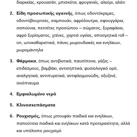
διαρκείας, κρουασάν, μπισκότα, φρυγανιές, αλεύρι, αλάτι
Είδη προσωπικής υγιεινής
, όπως οδοντόκρεμες,
οδοντόβουρτσες, σαμπουάν, αφρόλουτρα, σφουγγάρια,
σαπούνια, πετσέτες προσώπου – σώματος, ξυραφάκια,
αφρό ξυρίσματος, χτένες, χαρτιά υγείας, αποσμητικά roll –
on, ωτοκαθαριστικά, πάνες μωρουδιακές και ενηλίκων,
μωρομάντηλα
Φάρμακα
, όπως αντιβιοτικά, παυσίπονα, γάζες –
επιδέσμους, βαμβάκι, αντισηπτικά, φυσιολογικό ορό,
αναλγητικά, αντιπυρετικά, αντιφλεγμονώδη, οξυζενέ,
οινόπνευμα
Εμφιαλωμένο νερό
Κλινοσκεπάσματα
Ρουχισμός,
όπως μπουφάν παιδικά και ενηλίκων,
παπούτσια παιδικά και ενηλίκων κατά προτεραιότητα, αλλά
και υπόλοιπο ρουχισμό