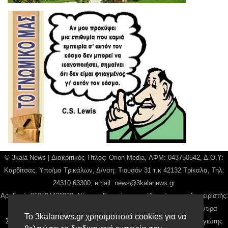
© 3kala News | Διακριτικός Τίτλος: Orion Media, ΑΦΜ: 043750542, Δ.Ο.Υ:
Καρδίτσας, Υπο/μα Τρικάλων, Δ/νση: Τιουσόν 31 τ.κ 42132 Τρίκαλα, Τηλ:
24310 63300, email:
news@3kalanews.gr
Αρ. Γεμή: 018804431000, Νόμιμος Εκπρόσωπος, Ιδιοκτήτης και Διαχειριστής:
Παναγιώτης Φιλίππου, Διευθύντρια: Γιαννουσά Βασιλική, Διευθύντιρα
Το 3kalanews.gr χρησιμοποιεί cookies για να
Σύνταξης: Μπαλαμπάνη Βασιλική. Δικαιούχος domain name Παναγιώτης