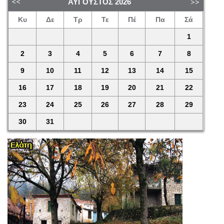
ΑΎΓΟΥΣΤΟΣ
2026
Κυ
Δε
Τρ
Τε
Πέ
Πα
Σά
1
2
3
4
5
6
7
8
9
10
11
12
13
14
15
16
17
18
19
20
21
22
23
24
25
26
27
28
29
30
31