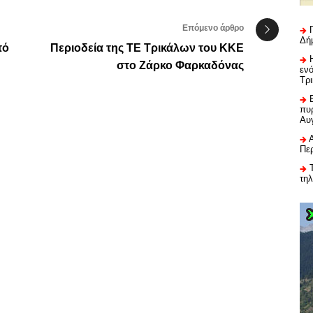
Επόμενο άρθρο
Δή
πό
Περιοδεία της ΤΕ Τρικάλων του ΚΚΕ
στο Ζάρκο Φαρκαδόνας
εν
Τρ
πυρ
Αυ
Πε
τη