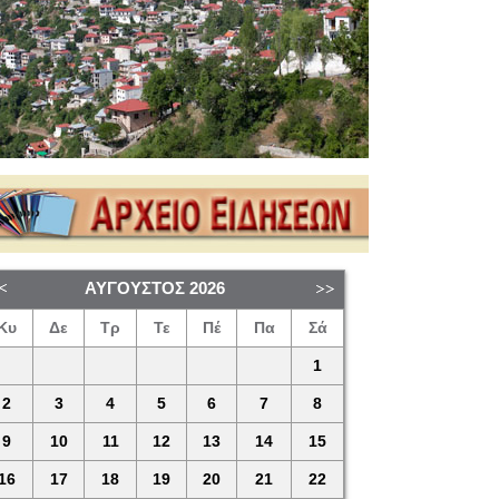
ΑΎΓΟΥΣΤΟΣ
2026
Κυ
Δε
Τρ
Τε
Πέ
Πα
Σά
1
2
3
4
5
6
7
8
9
10
11
12
13
14
15
16
17
18
19
20
21
22