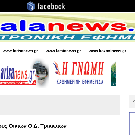
www.larisanews.gr
www.lamianews.gr
www.kozaninews.gr
Αν
Για
:
υς Οικιών Ο Δ. Τρικκαίων