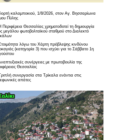
Γιορτή καλαμποκιού, 1/8/2026, στον Αγ. Βησσαρίωνα
μου Πύλης
H Περιφέρεια Θεσσαλίας χρηματοδοτεί τη δημιουργία
ός μεγάλου φωτοβολταϊκού σταθμού στο Διαλεκτό
ικάλων
Ετοιμότητα λόγω του Χάρτη πρόβλεψης κινδύνου
καγιάς (κατηγορία 3) που ισχύει για το Σάββατο 1η
γούστου
Αναπτυξιακές συνέργειες με πρωτοβουλία της
ριφέρειας Θεσσαλίας
Τριπλή συνεργασία στα Τρίκαλα ενάντια στις
λεφωνικές απάτες