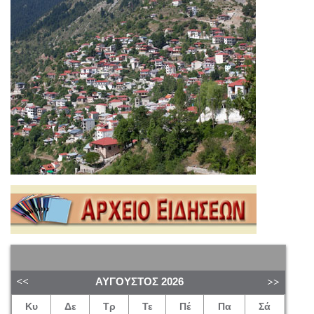
ΑΎΓΟΥΣΤΟΣ
2026
Κυ
Δε
Τρ
Τε
Πέ
Πα
Σά