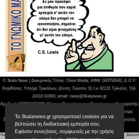
© 3kala News | Διακριτικός Τίτλος: Orion Media, ΑΦΜ: 043750542, Δ.Ο.Υ:
Καρδίτσας, Υπο/μα Τρικάλων, Δ/νση: Τιουσόν 31 τ.κ 42132 Τρίκαλα, Τηλ:
24310 63300, email:
news@3kalanews.gr
Αρ. Γεμή: 018804431000, Νόμιμος Εκπρόσωπος, Ιδιοκτήτης και Διαχειριστής:
Παναγιώτης Φιλίππου, Διευθύντρια: Γιαννουσά Βασιλική, Διευθύντιρα
Το 3kalanews.gr χρησιμοποιεί cookies για να
Σύνταξης: Μπαλαμπάνη Βασιλική. Δικαιούχος domain name Παναγιώτης
βελτιώσει τη διαδικτυακή εμπειρία σου.
Φιλίππου
Εφόσον συνεχίσεις, συμφωνείς με την χρήση
Πολιτική απορρήτου
|
Αίτηση Διαχείρισης Προσωπικών Δεδομένων
|
Όροι χρήσης
| |
Δήλωση
Συμμόρφωσης