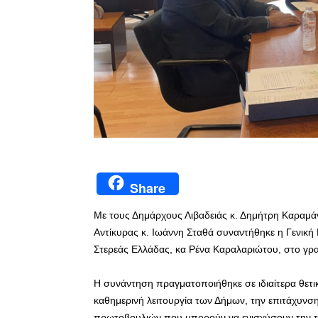
Share
Με τους Δημάρχους Λιβαδειάς κ. Δημήτρη Καραμά
Αντίκυρας κ. Ιωάννη Σταθά συναντήθηκε η Γενικ
Στερεάς Ελλάδας, κα Ρένα Καραλαριώτου, στο γρα
Η συνάντηση πραγματοποιήθηκε σε ιδιαίτερα θετι
καθημερινή λειτουργία των Δήμων, την επιτάχυνσ
πρωτοβουλιών που μπορούν να ενισχύσουν την τοπι