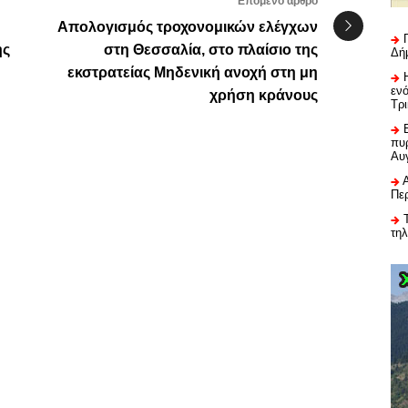
Επόμενο άρθρο
Απολογισμός τροχονομικών ελέγχων
ης
στη Θεσσαλία, στο πλαίσιο της
Δή
εκστρατείας Μηδενική ανοχή στη μη
εν
χρήση κράνους
Τρ
πυρ
Αυ
Πε
τη