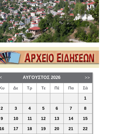
ΑΎΓΟΥΣΤΟΣ
2026
Κυ
Δε
Τρ
Τε
Πέ
Πα
Σά
1
2
3
4
5
6
7
8
9
10
11
12
13
14
15
16
17
18
19
20
21
22