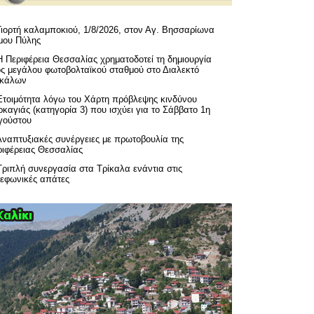
Γιορτή καλαμποκιού, 1/8/2026, στον Αγ. Βησσαρίωνα
μου Πύλης
H Περιφέρεια Θεσσαλίας χρηματοδοτεί τη δημιουργία
ός μεγάλου φωτοβολταϊκού σταθμού στο Διαλεκτό
ικάλων
Ετοιμότητα λόγω του Χάρτη πρόβλεψης κινδύνου
καγιάς (κατηγορία 3) που ισχύει για το Σάββατο 1η
γούστου
Αναπτυξιακές συνέργειες με πρωτοβουλία της
ριφέρειας Θεσσαλίας
Τριπλή συνεργασία στα Τρίκαλα ενάντια στις
λεφωνικές απάτες