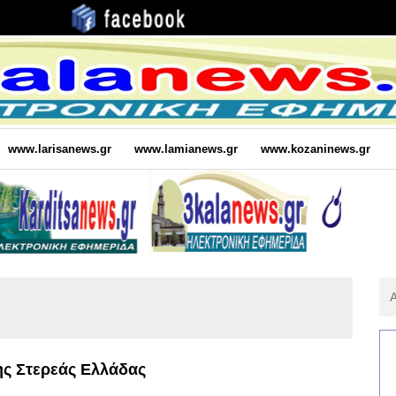
www.larisanews.gr
www.lamianews.gr
www.kozaninews.gr
Αν
Για
:
ης Στερεάς Ελλάδας